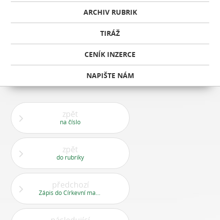
ARCHIV RUBRIK
TIRÁŽ
CENÍK INZERCE
NAPIŠTE NÁM
zpět
na číslo
zpět
do rubriky
předchozí
Zápis do Církevní mateřské školy Srdíčko