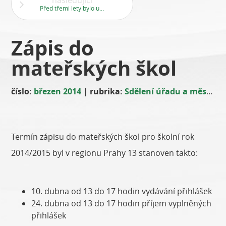
následující
Před třemi lety bylo upraveno několik vnitrobloků na sídlištích. Pak se několikrát psalo, že se bude pokračovat i jinde, ale pořád nic. Asi to nějak usnulo, že?
Zápis do
mateřských škol
číslo:
březen 2014
|
rubrika:
Sdělení úřadu a městské části
Termín zápisu do mateřských škol pro školní rok
2014/2015 byl v regionu Prahy 13 stanoven takto:
10. dubna od 13 do 17 hodin vydávání přihlášek
24. dubna od 13 do 17 hodin příjem vyplněných
přihlášek