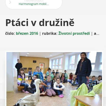
následující
Harmonogram mobilního svozu nebezpečných odpadů
Ptáci v družině
číslo:
březen 2016
|
rubrika:
Životní prostředí
|
autor: