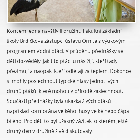
Koncem ledna navštívili družinu Fakultní základní
školy Brdičkova zástupci ústavu Ornita s výukovým
programem Vodní ptáci. V průběhu přednášky se
děti dozvěděly, jak tito ptáci u nás žijí, kteří tady
přezimují a naopak, kteří odlétají za teplem. Dokonce
si mohly poslechnout typické hlasy jednotlivých
druhů ptáků, které mohou v přírodě zaslechnout.
Součástí přednášky byla ukázka živých ptáků
například kormorána velkého, husy velké nebo čápa
bílého. Pro děti to byl úžasný zážitek, o kterém ještě
druhý den v družině živě diskutovaly.