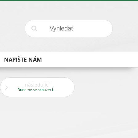
NAPIŠTE NÁM
následující
Budeme se scházet i o prázdninách