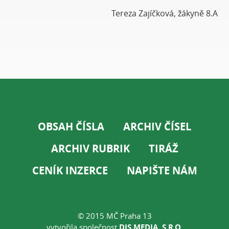
Tereza Zajíčková, žákyně 8.A
OBSAH ČÍSLA
ARCHIV ČÍSEL
ARCHIV RUBRIK
TIRÁŽ
CENÍK INZERCE
NAPIŠTE NÁM
© 2015 MČ Praha 13
vytvořila společnost
DIS MEDIA, S.R.O.