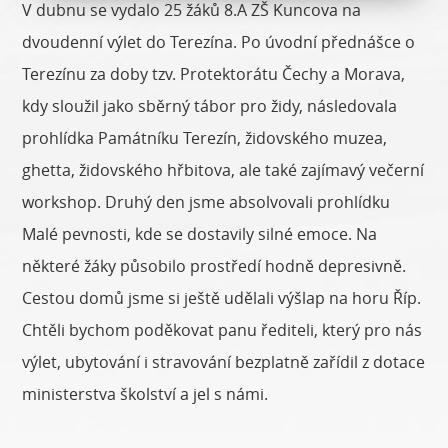
V dubnu se vydalo 25 žáků 8.A ZŠ Kuncova na
dvoudenní výlet do Terezína. Po úvodní přednášce o
Terezínu za doby tzv. Protektorátu Čechy a Morava,
kdy sloužil jako sběrný tábor pro židy, následovala
prohlídka Památníku Terezín, židovského muzea,
ghetta, židovského hřbitova, ale také zajímavý večerní
workshop. Druhý den jsme absolvovali prohlídku
Malé pevnosti, kde se dostavily silné emoce. Na
některé žáky působilo prostředí hodně depresivně.
Cestou domů jsme si ještě udělali výšlap na horu Říp.
Chtěli bychom poděkovat panu řediteli, který pro nás
výlet, ubytování i stravování bezplatně zařídil z dotace
ministerstva školství a jel s námi.