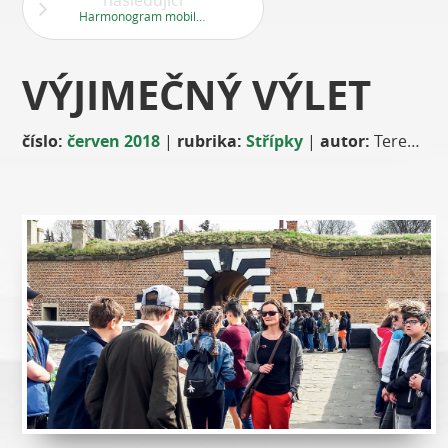
následující
Harmonogram mobilního svozu nebezpečného odpadu
VÝJIMEČNÝ VÝLET
číslo:
červen 2018
|
rubrika:
Střípky
|
autor:
Tereza Zajíčková, žákyně 8.A