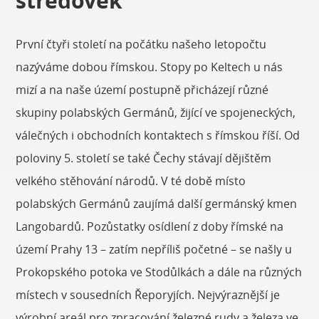
středověk
První čtyři století na počátku našeho letopočtu
nazýváme dobou římskou. Stopy po Keltech u nás
mizí a na naše území postupně přicházejí různé
skupiny polabských Germánů, žijící ve spojeneckých,
válečných i obchodních kontaktech s římskou říší. Od
poloviny 5. století se také Čechy stávají dějištěm
velkého stěhování národů. V té době místo
polabských Germánů zaujímá další germánský kmen
Langobardů. Pozůstatky osídlení z doby římské na
území Prahy 13 – zatím nepříliš početné – se našly u
Prokopského potoka ve Stodůlkách a dále na různých
místech v sousedních Řeporyjích. Nejvýraznější je
výrobní areál pro zpracování železné rudy a železa ve