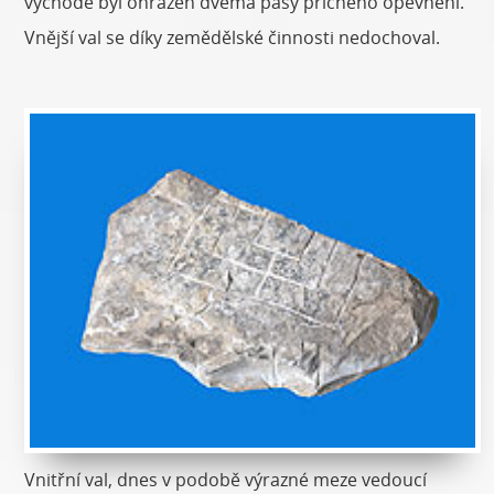
východě byl ohrazen dvěma pásy příčného opevnění.
Vnější val se díky zemědělské činnosti nedochoval.
Vnitřní val, dnes v podobě výrazné meze vedoucí