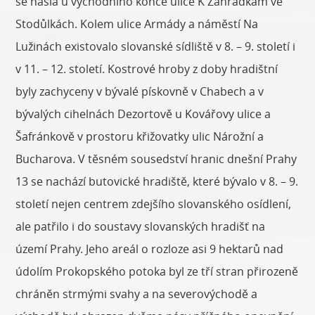
se našla u východního konce ulice K Zahrádkám ve
Stodůlkách. Kolem ulice Armády a náměstí Na
Lužinách existovalo slovanské sídliště v 8. – 9. století i
v 11. – 12. století. Kostrové hroby z doby hradištní
byly zachyceny v bývalé pískovně v Chabech a v
bývalých cihelnách Dezortově u Kovářovy ulice a
Šafránkově v prostoru křižovatky ulic Nárožní a
Bucharova. V těsném sousedství hranic dnešní Prahy
13 se nachází butovické hradiště, které bývalo v 8. – 9.
století nejen centrem zdejšího slovanského osídlení,
ale patřilo i do soustavy slovanských hradišť na
území Prahy. Jeho areál o rozloze asi 9 hektarů nad
údolím Prokopského potoka byl ze tří stran přirozeně
chráněn strmými svahy a na severovýchodě a