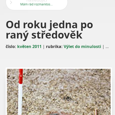
následující
Mám rád rozmanitost a rád poznávám nové věci
Od roku jedna po
raný středověk
číslo:
květen 2011
|
rubrika:
Výlet do minulosti
|
auto