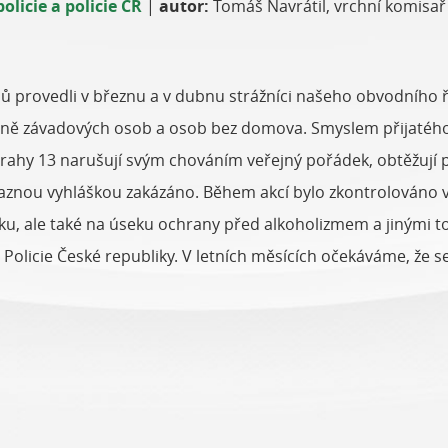
olicie a policie ČR
|
autor:
Tomáš Navrátil, vrchní komisa
ů provedli v březnu a v dubnu strážníci našeho obvodního 
lně závadových osob a osob bez domova. Smyslem přijatého
Prahy 13 narušují svým chováním veřejný pořádek, obtěžují 
vaznou vyhláškou zakázáno. Během akcí bylo zkontrolováno 
u, ale také na úseku ochrany před alkoholizmem a jinými 
Policie České republiky. V letních měsících očekáváme, že se