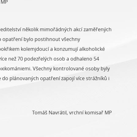
ř MP
ředitelství několik mimořádných akcí zaměřených
 opatření bylo postihnout všechny
pokřikem kolemjdoucí a konzumují alkoholické
více než 70 podezřelých osob a odhaleno 54
toxikomániemi. Všechny kontrolované osoby byly
 do plánovaných opatření zapojí více strážníků i
Tomáš Navrátil, vrchní komisař MP