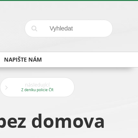
NAPIŠTE NÁM
následující
Z deníku policie ČR
 bez domova