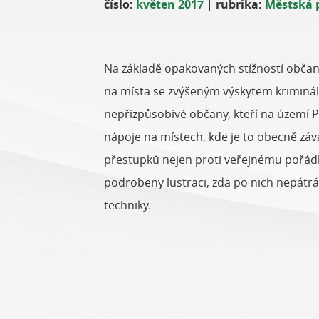
číslo:
květen 2017
|
rubrika:
Městská p
Na základě opakovaných stížností občan
na místa se zvýšeným výskytem kriminá
nepřizpůsobivé občany, kteří na území 
nápoje na místech, kde je to obecně zá
přestupků nejen proti veřejnému pořádk
podrobeny lustraci, zda po nich nepátrá 
techniky.