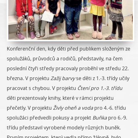
Konferenční den, kdy děti před publikem složeným ze
spolužáků, průvodců a rodičů, představily, na čem
poslední čtyři středy pracovaly proběhl ve středu 22.
března. V projektu
Zažij barvy
se děti z 1.-3. třídy učily
pracovat s chybou. V projektu
Čtení pro 1.-3. třídu
děti prezentovaly knihy, které v rámci projektu
přečetly. V projektu
Živly oheň a voda
pro 4.-6. třídu
spolužáci předvedli pokusy a projekt
Buňka
pro 6.-9.
třídu představil vyrobené modely různých buněk.
Prvním projektem, který vedla přímo žákyně, bylo