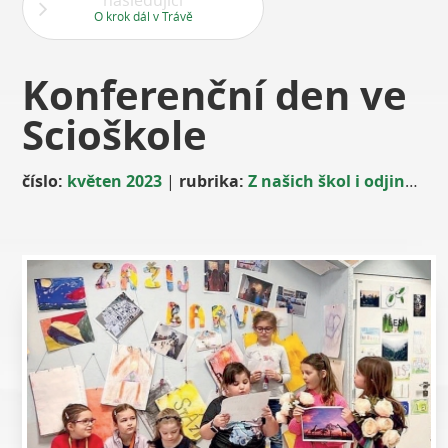
následující
O krok dál v Trávě
Konferenční den ve
Scioškole
číslo:
květen 2023
|
rubrika:
Z našich škol i odjinud
|