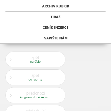
ARCHIV RUBRIK
TIRÁŽ
CENÍK INZERCE
NAPIŠTE NÁM
zpět
na číslo
zpět
do rubriky
předchozí
Program klubů seniorů listopad 2011