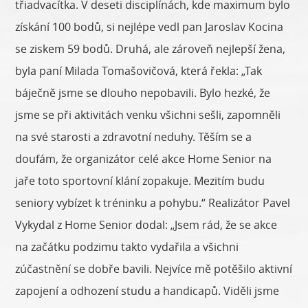
třiadvacítka. V deseti disciplínách, kde maximum bylo
získání 100 bodů, si nejlépe vedl pan Jaroslav Kocina
se ziskem 59 bodů. Druhá, ale zároveň nejlepší žena,
byla paní Milada Tomašovičová, která řekla: „Tak
báječně jsme se dlouho nepobavili. Bylo hezké, že
jsme se při aktivitách venku všichni sešli, zapomněli
na své starosti a zdravotní neduhy. Těším se a
doufám, že organizátor celé akce Home Senior na
jaře toto sportovní klání zopakuje. Mezitím budu
seniory vybízet k tréninku a pohybu.“ Realizátor Pavel
Vykydal z Home Senior dodal: „Jsem rád, že se akce
na začátku podzimu takto vydařila a všichni
zúčastnění se dobře bavili. Nejvíce mě potěšilo aktivní
zapojení a odhození studu a handicapů. Viděli jsme