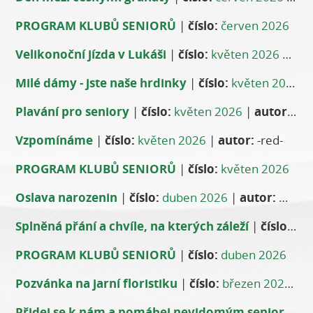
PROGRAM KLUBŮ SENIORŮ
|
číslo:
červen 2026
Velikonoční jízda v Lukáši
|
číslo:
květen 2026
|
aut
Milé dámy - jste naše hrdinky
|
číslo:
květen 2026
|
Plavání pro seniory
|
číslo:
květen 2026
|
autor:
Ane
Vzpomínáme
|
číslo:
květen 2026
|
autor:
-red-
PROGRAM KLUBŮ SENIORŮ
|
číslo:
květen 2026
Oslava narozenin
|
číslo:
duben 2026
|
autor:
Maria Wohlrabová
Splněná přání a chvíle, na kterých záleží
|
číslo:
du
PROGRAM KLUBŮ SENIORŮ
|
číslo:
duben 2026
Pozvánka na jarní floristiku
|
číslo:
březen 2026
|
a
Přidej se k nám a pomáhej nevidomým seniorům