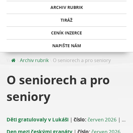
ARCHIV RUBRIK
TIRÁŽ
CENÍK INZERCE
NAPIŠTE NÁM
Archiv rubrik
O seniorech a pro seniory
O seniorech a pro
seniory
Děti gratulovaly v Lukáši
|
číslo:
červen 2026
|
auto
Den mezi českými granáty
|
číslo:
červen 2026
|
au