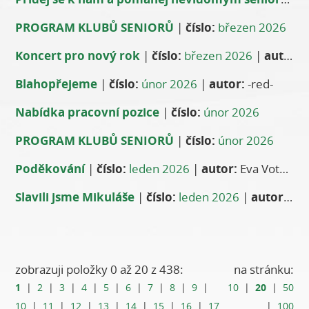
PROGRAM KLUBŮ SENIORŮ
|
číslo:
březen 2026
Koncert pro nový rok
|
číslo:
březen 2026
|
autor:
J
Blahopřejeme
|
číslo:
únor 2026
|
autor:
-red-
Nabídka pracovní pozice
|
číslo:
únor 2026
PROGRAM KLUBŮ SENIORŮ
|
číslo:
únor 2026
Poděkování
|
číslo:
leden 2026
|
autor:
Eva Votavová
Slavili jsme Mikuláše
|
číslo:
leden 2026
|
autor:
Ann
zobrazuji položky 0 až 20 z 438:
na stránku:
1
20
|
2
|
3
|
4
|
5
|
6
|
7
|
8
|
9
|
10
|
|
50
10
|
11
|
12
|
13
|
14
|
15
|
16
|
17
|
100