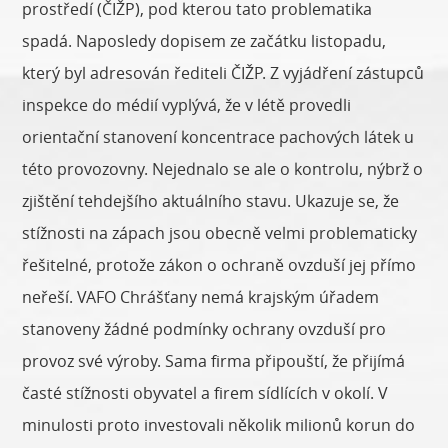
prostředí (ČIŽP), pod kterou tato problematika
spadá. Naposledy dopisem ze začátku listopadu,
který byl adresován řediteli ČIŽP. Z vyjádření zástupců
inspekce do médií vyplývá, že v létě provedli
orientační stanovení koncentrace pachových látek u
této provozovny. Nejednalo se ale o kontrolu, nýbrž o
zjištění tehdejšího aktuálního stavu. Ukazuje se, že
stížnosti na zápach jsou obecně velmi problematicky
řešitelné, protože zákon o ochraně ovzduší jej přímo
neřeší. VAFO Chrášťany nemá krajským úřadem
stanoveny žádné podmínky ochrany ovzduší pro
provoz své výroby. Sama firma připouští, že přijímá
časté stížnosti obyvatel a firem sídlících v okolí. V
minulosti proto investovali několik milionů korun do