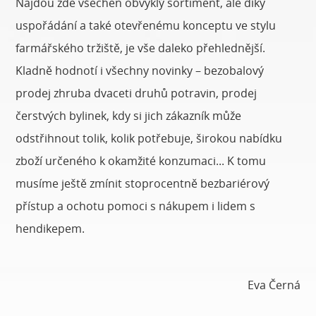
Najdou zde všechen obvyklý sortiment, ale díky
uspořádání a také otevřenému konceptu ve stylu
farmářského tržiště, je vše daleko přehlednější.
Kladně hodnotí i všechny novinky – bezobalový
prodej zhruba dvaceti druhů potravin, prodej
čerstvých bylinek, kdy si jich zákazník může
odstřihnout tolik, kolik potřebuje, širokou nabídku
zboží určeného k okamžité konzumaci... K tomu
musíme ještě zmínit stoprocentně bezbariérový
přístup a ochotu pomoci s nákupem i lidem s
hendikepem.
Eva Černá