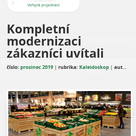
následující
Veřejné projednání
Kompletní
modernizaci
zákazníci uvítali
číslo:
prosinec 2019
|
rubrika:
Kaleidoskop
|
autor:
Ev