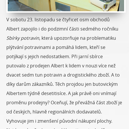
V sobotu 23. listopadu se čtyřicet osm obchodů
Albert zapojilo i do podzimní části sedmého ročníku
Sbírky potravin
, která upozorňuje na problematiku
plýtvání potravinami a pomáhá lidem, kteří se
potýkají s jejich nedostatkem. Při jarní sbírce
putovalo z prodejen Albert k lidem v nouzi více než
dvacet sedm tun potravin a drogistického zboží. A to
díky darům zákazníků. Těch projdou jen butovickým
Albertem týdně desetitisíce. A jak právě oni vnímají
proměnu prodejny? Oceňují, že převážná část zboží je
od českých, hlavně regionálních dodavatelů.
Vyhovuje jim i zmenšení původní nákupní plochy.