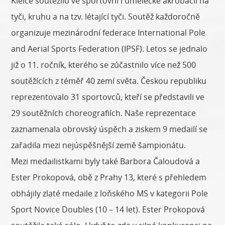
Kielce soutěžilo ve sportovní i umělecké akrobacii na
tyči, kruhu a na tzv. létající tyči. Soutěž každoročně
organizuje mezinárodní federace International Pole
and Aerial Sports Federation (IPSF). Letos se jednalo
již o 11. ročník, kterého se zúčastnilo více než 500
soutěžících z téměř 40 zemí světa. Českou republiku
reprezentovalo 31 sportovců, kteří se představili ve
29 soutěžních choreografiích. Naše reprezentace
zaznamenala obrovský úspěch a ziskem 9 medailí se
zařadila mezi nejúspěšnější země šampionátu.
Mezi medailistkami byly také Barbora Čaloudová a
Ester Prokopová, obě z Prahy 13, které s přehledem
obhájily zlaté medaile z loňského MS v kategorii Pole
Sport Novice Doubles (10 – 14 let). Ester Prokopová