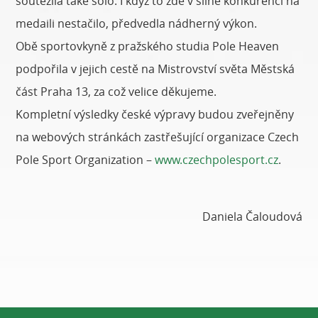
soutěžila také sólo. I když to zde v silné konkurenci na
medaili nestačilo, předvedla nádherný výkon.
Obě sportovkyně z pražského studia Pole Heaven
podpořila v jejich cestě na Mistrovství světa Městská
část Praha 13, za což velice děkujeme.
Kompletní výsledky české výpravy budou zveřejněny
na webových stránkách zastřešující organizace Czech
Pole Sport Organization –
www.czechpolesport.cz
.
Daniela Čaloudová