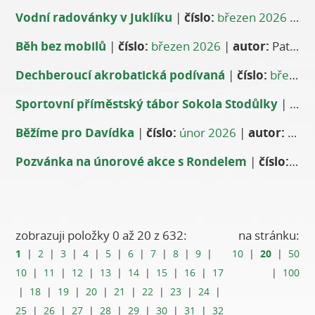
Vodní radovánky v Juklíku
|
číslo:
březen 2026
|
au
Běh bez mobilů
|
číslo:
březen 2026
|
autor:
Patrik Boubín
Dechberoucí akrobatická podívaná
|
číslo:
březen 2026
Sportovní příměstský tábor Sokola Stodůlky
|
čísl
Běžíme pro Davídka
|
číslo:
únor 2026
|
autor:
Patrik Boubín
Pozvánka na únorové akce s Rondelem
|
číslo:
úno
zobrazuji položky 0 až 20 z 632:
na stránku:
1
20
|
2
|
3
|
4
|
5
|
6
|
7
|
8
|
9
|
10
|
|
50
10
|
11
|
12
|
13
|
14
|
15
|
16
|
17
|
100
|
18
|
19
|
20
|
21
|
22
|
23
|
24
|
25
|
26
|
27
|
28
|
29
|
30
|
31
|
32