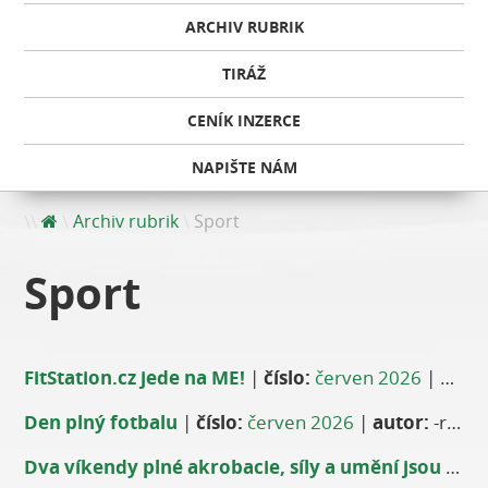
ARCHIV RUBRIK
TIRÁŽ
CENÍK INZERCE
NAPIŠTE NÁM
Archiv rubrik
Sport
Sport
FitStation.cz jede na ME!
|
číslo:
červen 2026
|
autor
Den plný fotbalu
|
číslo:
červen 2026
|
autor:
-red-
Dva víkendy plné akrobacie, síly a umění jsou tady!