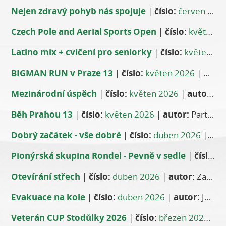
Nejen zdravý pohyb nás spojuje
|
číslo:
červen 2026
Czech Pole and Aerial Sports Open
|
číslo:
květen 2026
Latino mix + cvičení pro seniorky
|
číslo:
květen 2026
BIGMAN RUN v Praze 13
|
číslo:
květen 2026
|
autor
Mezinárodní úspěch
|
číslo:
květen 2026
|
autor:
An
Běh Prahou 13
|
číslo:
květen 2026
|
autor:
Partik Boubín
Dobrý začátek - vše dobré
|
číslo:
duben 2026
|
aut
Pionýrská skupina Rondel - Pevně v sedle
|
číslo:
d
Otevírání střech
|
číslo:
duben 2026
|
autor:
Za pořadatele Jaroslav Matýsek
Evakuace na kole
|
číslo:
duben 2026
|
autor:
Jaroslav Matýsek
Veterán CUP Stodůlky 2026
|
číslo:
březen 2026
|
a