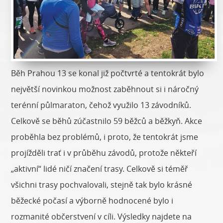
Běh Prahou 13 se konal již počtvrté a tentokrát bylo
největší novinkou možnost zaběhnout si i náročný
terénní půlmaraton, čehož využilo 13 závodníků.
Celkově se běhů zúčastnilo 59 běžců a běžkyň. Akce
proběhla bez problémů, i proto, že tentokrát jsme
projížděli trať i v průběhu závodů, protože někteří
„aktivní“ lidé ničí značení trasy. Celkově si téměř
všichni trasy pochvalovali, stejně tak bylo krásné
běžecké počasí a výborně hodnocené bylo i
rozmanité občerstvení v cíli. Výsledky najdete na