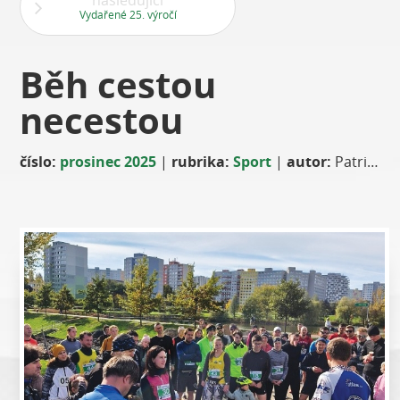
následující
Vydařené 25. výročí
Běh cestou
necestou
číslo:
prosinec 2025
|
rubrika:
Sport
|
autor:
Patrik Boubín