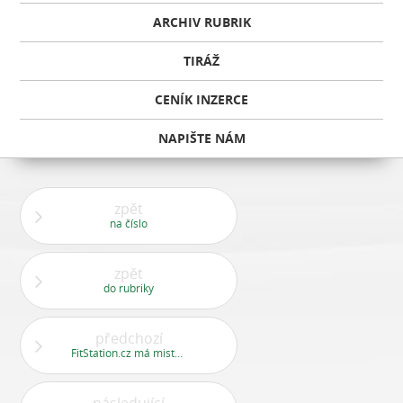
ARCHIV RUBRIK
TIRÁŽ
CENÍK INZERCE
NAPIŠTE NÁM
zpět
na číslo
zpět
do rubriky
předchozí
FitStation.cz má mistryně světa ve sportovním aerobiku!