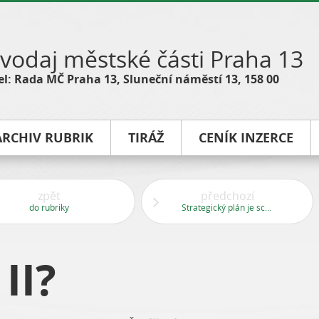
vodaj městské části Praha 13
l: Rada MČ Praha 13, Sluneční náměstí 13, 158 00
ARCHIV RUBRIK
TIRÁŽ
CENÍK INZERCE
zpět
předchozí
do rubriky
Strategický plán je schválen
II?