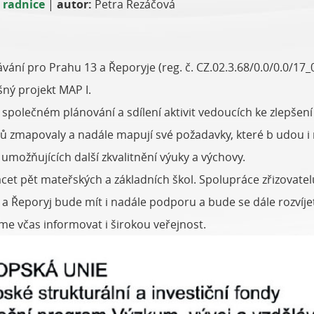
 radnice
|
autor:
Petra Řezáčová
ělávání pro Prahu 13 a Řeporyje (reg. č. CZ.02.3.68/0.0/0.0/1
šný projekt MAP I.
společném plánování a sdílení aktivit vedoucích ke zlepšení 
ů zmapovaly a nadále mapují své požadavky, které b udou i 
možňujících další zkvalitnění výuky a výchovy.
cet pět mateřských a základních škol. Spolupráce zřizovatelů
a Řeporyj bude mít i nadále podporu a bude se dále rozvíje
eme včas informovat i širokou veřejnost.