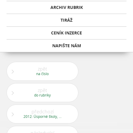
ARCHIV RUBRIK
TIRÁŽ
CENÍK INZERCE
NAPIŠTE NÁM
zpět
na číslo
zpět
do rubriky
předchozí
2012: Úsporné školy, bezbariérová stezka a rekonstrukce Unimarketu