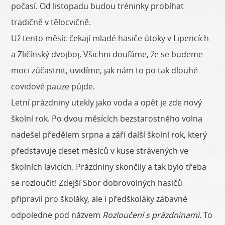
počasí. Od listopadu budou tréninky probíhat
tradičně v tělocvičně.
Už tento měsíc čekají mladé hasiče útoky v Lipencích
a Zličínský dvojboj. Všichni doufáme, že se budeme
moci zúčastnit, uvidíme, jak nám to po tak dlouhé
covidové pauze půjde.
Letní prázdniny utekly jako voda a opět je zde nový
školní rok. Po dvou měsících bezstarostného volna
nadešel předělem srpna a září další školní rok, který
představuje deset měsíců v kuse strávených ve
školních lavicích. Prázdniny skončily a tak bylo třeba
se rozloučit! Zdejší Sbor dobrovolných hasičů
připravil pro školáky, ale i předškoláky zábavné
odpoledne pod názvem
Rozloučení s prázdninami.
To