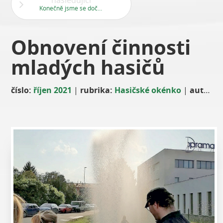
následující
Konečně jsme se dočkali
Obnovení činnosti
mladých hasičů
číslo:
říjen 2021
|
rubrika:
Hasičské okénko
|
autor:
Vl