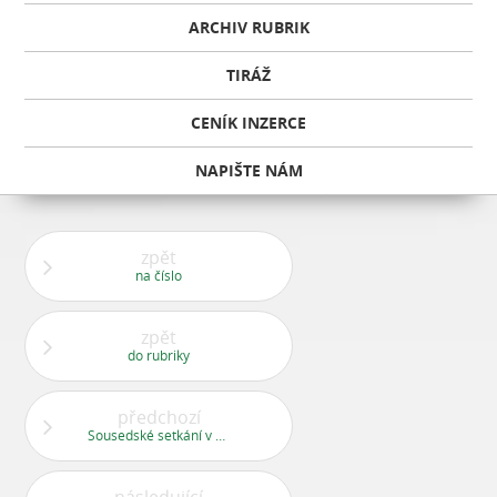
ARCHIV RUBRIK
TIRÁŽ
CENÍK INZERCE
NAPIŠTE NÁM
zpět
na číslo
zpět
do rubriky
předchozí
Sousedské setkání v Butovicích