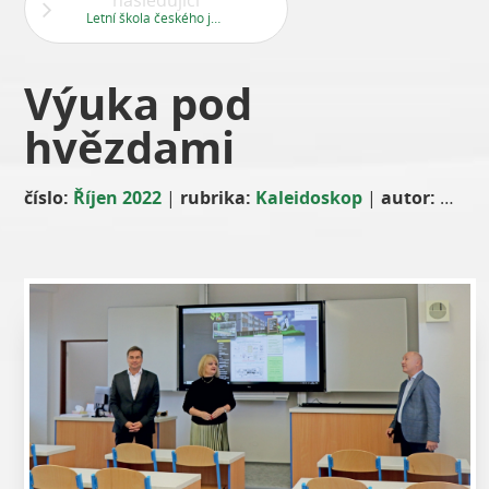
následující
Letní škola českého jazyka
Výuka pod
hvězdami
číslo:
Říjen 2022
|
rubrika:
Kaleidoskop
|
autor:
Andrea Říčková