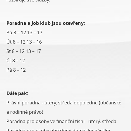
Poradna a Job klub jsou otevřeny:
Po 8 – 12 13 – 17
Út 8 – 12 13 – 16
St 8 – 12 13 – 17
Čt 8 – 12
Pá 8 – 12
Dále pak:
Právní poradna - úterý, středa dopoledne (občanské
a rodinné právo)
Poradna pro osoby ve finanční tísni - úterý, středa
Poradna pro osoby ohrožené domácím násilím -