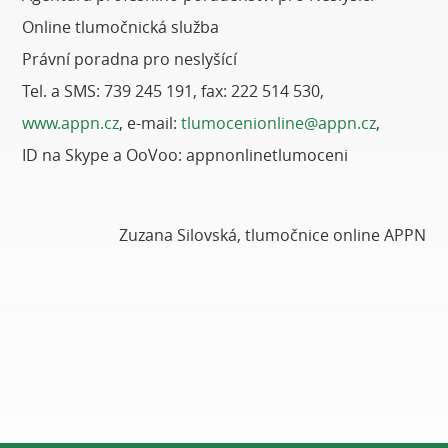
Online tlumočnická služba
Právní poradna pro neslyšící
Tel. a SMS: 739 245 191, fax: 222 514 530,
www.appn.cz
, e-mail:
tlumocenionline@appn.cz
,
ID na Skype a OoVoo: appnonlinetlumoceni
Zuzana Silovská, tlumočnice online APPN