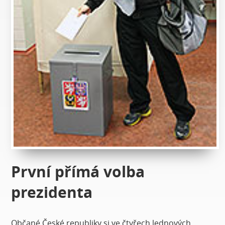
První přímá volba
prezidenta
Občané České republiky si ve čtyřech lednových