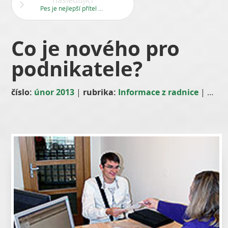
následující
Pes je nejlepší přítel člověka, ale...
Co je nového pro
podnikatele?
číslo:
únor 2013
|
rubrika:
Informace z radnice
|
auto