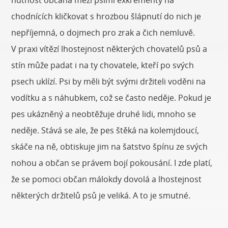
chodnících kličkovat s hrozbou šlápnutí do nich je
nepříjemná, o dojmech pro zrak a čich nemluvě.
V praxi vítězí lhostejnost některých chovatelů psů a
stín může padat i na ty chovatele, kteří po svých
psech uklízí. Psi by měli být svými držiteli voděni na
vodítku a s náhubkem, což se často neděje. Pokud je
pes ukázněný a neobtěžuje druhé lidi, mnoho se
neděje. Stává se ale, že pes štěká na kolemjdoucí,
skáče na ně, obtiskuje jim na šatstvo špínu ze svých
nohou a občan se právem bojí pokousání. I zde platí,
že se pomoci občan málokdy dovolá a lhostejnost
některých držitelů psů je veliká. A to je smutné.