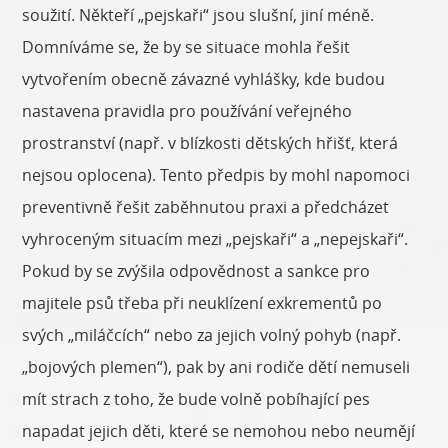
soužití. Někteří „pejskaři“ jsou slušní, jiní méně.
Domníváme se, že by se situace mohla řešit
vytvořením obecně závazné vyhlášky, kde budou
nastavena pravidla pro používání veřejného
prostranství (např. v blízkosti dětských hřišť, která
nejsou oplocena). Tento předpis by mohl napomoci
preventivně řešit zaběhnutou praxi a předcházet
vyhroceným situacím mezi „pejskaři“ a „nepejskaři“.
Pokud by se zvýšila odpovědnost a sankce pro
majitele psů třeba při neuklízení exkrementů po
svých „miláčcích“ nebo za jejich volný pohyb (např.
„bojových plemen“), pak by ani rodiče dětí nemuseli
mít strach z toho, že bude volně pobíhající pes
napadat jejich děti, které se nemohou nebo neumějí