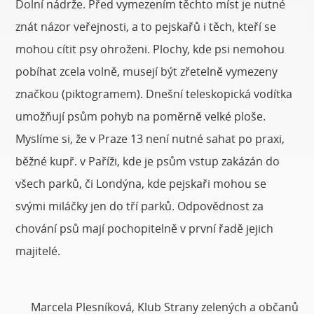
Dolní nádrže. Před vymezením těchto míst je nutné
znát názor veřejnosti, a to pejskařů i těch, kteří se
mohou cítit psy ohroženi. Plochy, kde psi nemohou
pobíhat zcela volně, musejí být zřetelně vymezeny
značkou (piktogramem). Dnešní teleskopická vodítka
umožňují psům pohyb na poměrně velké ploše.
Myslíme si, že v Praze 13 není nutné sahat po praxi,
běžné kupř. v Paříži, kde je psům vstup zakázán do
všech parků, či Londýna, kde pejskaři mohou se
svými miláčky jen do tří parků. Odpovědnost za
chování psů mají pochopitelně v první řadě jejich
majitelé.
Marcela Plesníková, Klub Strany zelených a občanů