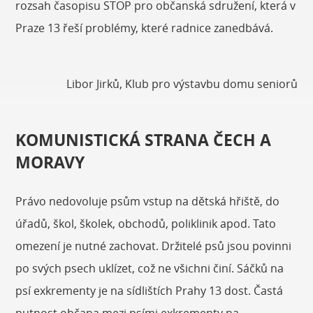
rozsah časopisu STOP pro občanská sdružení, která v
Praze 13 řeší problémy, které radnice zanedbává.
Libor Jirků, Klub pro výstavbu domu seniorů
KOMUNISTICKÁ STRANA ČECH A
MORAVY
Právo nedovoluje psům vstup na dětská hřiště, do
úřadů, škol, školek, obchodů, poliklinik apod. Tato
omezení je nutné zachovat. Držitelé psů jsou povinni
po svých psech uklízet, což ne všichni činí. Sáčků na
psí exkrementy je na sídlištích Prahy 13 dost. Častá
nutnost občana mezi psími exkrementy na