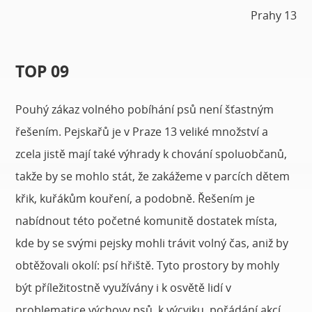
Prahy 13
TOP 09
Pouhý zákaz volného pobíhání psů není šťastným
řešením. Pejskařů je v Praze 13 veliké množství a
zcela jistě mají také výhrady k chování spoluobčanů,
takže by se mohlo stát, že zakážeme v parcích dětem
křik, kuřákům kouření, a podobně. Řešením je
nabídnout této početné komunitě dostatek místa,
kde by se svými pejsky mohli trávit volný čas, aniž by
obtěžovali okolí: psí hřiště. Tyto prostory by mohly
být příležitostně využívány i k osvětě lidí v
problematice výchovy psů, k výcviku, pořádání akcí