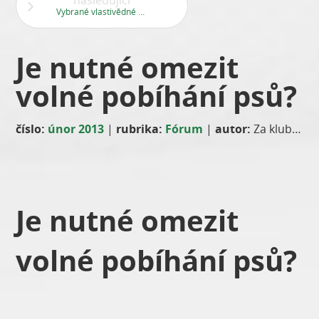
následující
Vybrané vlastivědné vycházky Pražské informační služby
Je nutné omezit
volné pobíhání psů?
číslo:
únor 2013
|
rubrika:
Fórum
|
autor:
Za klub ČSSD Aleš Mareček
Je nutné omezit
volné pobíhání psů?