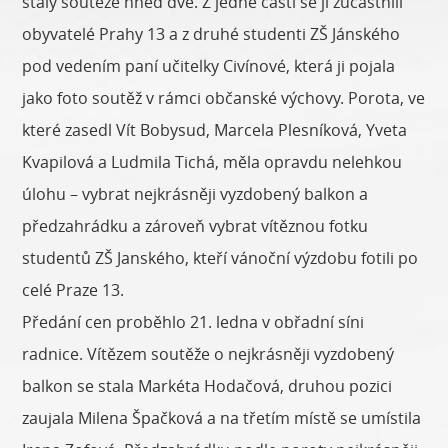
staly soutěže hned dvě. Z jedné části se jí zúčastnili
obyvatelé Prahy 13 a z druhé studenti ZŠ Jánského
pod vedením paní učitelky Civínové, která ji pojala
jako foto soutěž v rámci občanské výchovy. Porota, ve
které zasedl Vít Bobysud, Marcela Plesníková, Yveta
Kvapilová a Ludmila Tichá, měla opravdu nelehkou
úlohu – vybrat nejkrásněji vyzdobený balkon a
předzahrádku a zároveň vybrat vítěznou fotku
studentů ZŠ Janského, kteří vánoční výzdobu fotili po
celé Praze 13.
Předání cen proběhlo 21. ledna v obřadní síni
radnice. Vítězem soutěže o nejkrásněji vyzdobený
balkon se stala Markéta Hodačová, druhou pozici
zaujala Milena Špačková a na třetím místě se umístila