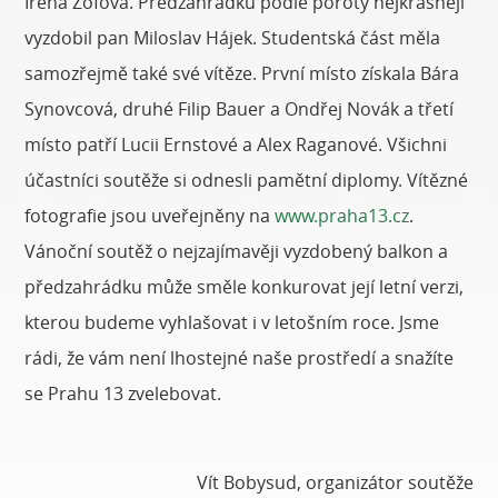
Irena Zofová. Předzahrádku podle poroty nejkrásněji
vyzdobil pan Miloslav Hájek. Studentská část měla
samozřejmě také své vítěze. První místo získala Bára
Synovcová, druhé Filip Bauer a Ondřej Novák a třetí
místo patří Lucii Ernstové a Alex Raganové. Všichni
účastníci soutěže si odnesli pamětní diplomy. Vítězné
fotografie jsou uveřejněny na
www.praha13.cz
.
Vánoční soutěž o nejzajímavěji vyzdobený balkon a
předzahrádku může směle konkurovat její letní verzi,
kterou budeme vyhlašovat i v letošním roce. Jsme
rádi, že vám není lhostejné naše prostředí a snažíte
se Prahu 13 zvelebovat.
Vít Bobysud, organizátor soutěže