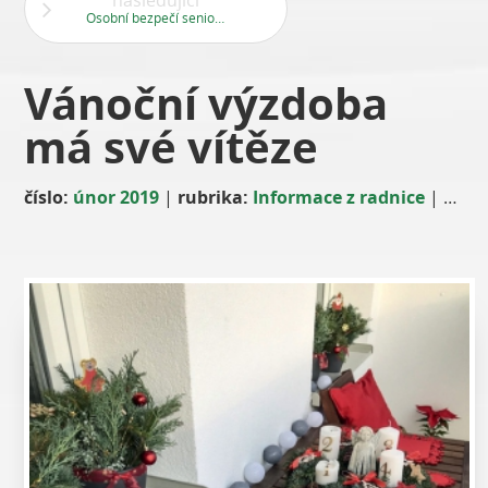
následující
Osobní bezpečí seniorů
Vánoční výzdoba
má své vítěze
číslo:
únor 2019
|
rubrika:
Informace z radnice
|
auto