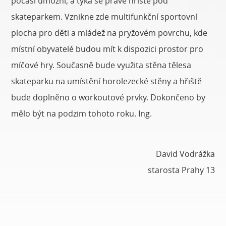
počasí umožní, a týká se právě hřiště pod
skateparkem. Vznikne zde multifunkční sportovní
plocha pro děti a mládež na pryžovém povrchu, kde
místní obyvatelé budou mít k dispozici prostor pro
míčové hry. Současně bude využita stěna tělesa
skateparku na umístění horolezecké stěny a hřiště
bude doplněno o workoutové prvky. Dokončeno by
mělo být na podzim tohoto roku. Ing.
David Vodrážka
starosta Prahy 13