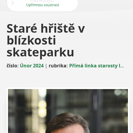
následující
Upřímnou soustrast
Staré hřiště v
blízkosti
skateparku
číslo:
Únor 2024
|
rubrika:
Přímá linka starosty Ing. Davida Vodrážky