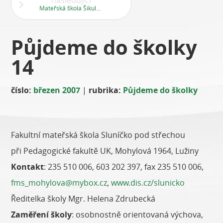
následující
Mateřská škola Šikulka, Hostinského 1534, Stodůlky
Půjdeme do školky
14
číslo:
březen 2007
|
rubrika:
Půjdeme do školky
Fakultní mateřská škola Sluníčko pod střechou
při Pedagogické fakultě UK, Mohylová 1964, Lužiny
Kontakt
: 235 510 006, 603 202 397, fax 235 510 006,
fms_mohylova@mybox.cz
,
www.dis.cz/slunicko
Ředitelka školy Mgr. Helena Zdrubecká
Zaměření školy
: osobnostně orientovaná výchova,