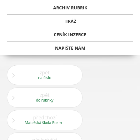
ARCHIV RUBRIK
TIRÁŽ
CENÍK INZERCE
NAPIŠTE NÁM
zpět
na číslo
zpět
do rubriky
předchozí
Mateřská škola Rozmarýnek, Chlupova 1799, Stodůlky