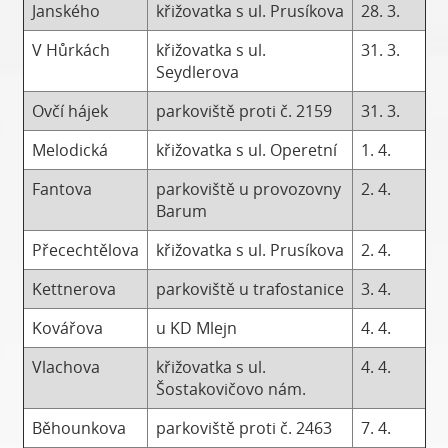
Janského
křižovatka s ul. Prusíkova
28. 3.
V Hůrkách
křižovatka s ul.
31. 3.
Seydlerova
Ovčí hájek
parkoviště proti č. 2159
31. 3.
Melodická
křižovatka s ul. Operetní
1. 4.
Fantova
parkoviště u provozovny
2. 4.
Barum
Přecechtělova
křižovatka s ul. Prusíkova
2. 4.
Kettnerova
parkoviště u trafostanice
3. 4.
Kovářova
u KD Mlejn
4. 4.
Vlachova
křižovatka s ul.
4. 4.
Šostakovičovo nám.
Běhounkova
parkoviště proti č. 2463
7. 4.