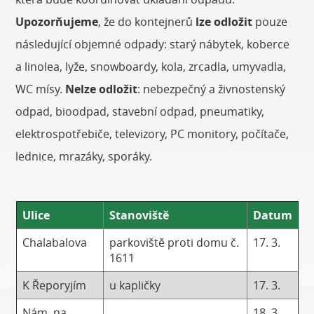
Upozorňujeme
, že do kontejnerů
lze odložit
pouze
následující objemné odpady: starý nábytek, koberce
a linolea, lyže, snowboardy, kola, zrcadla, umyvadla,
WC mísy.
Nelze odložit
: nebezpečný a živnostenský
odpad, bioodpad, stavební odpad, pneumatiky,
elektrospotřebiče, televizory, PC monitory, počítače,
lednice, mrazáky, sporáky.
Ulice
Stanoviště
Datum
Chalabalova
parkoviště proti domu č.
17. 3.
1611
K Řeporyjím
u kapličky
17. 3.
Nám. na
18. 3.