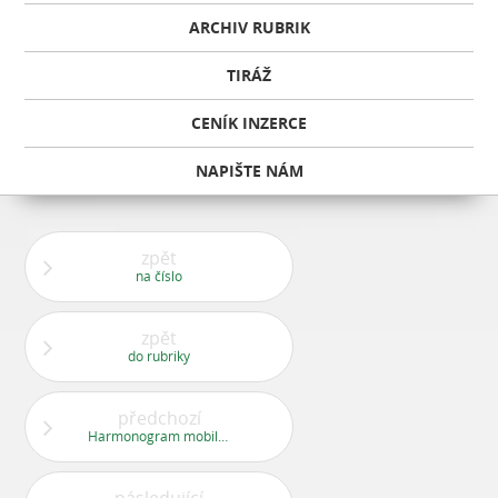
ARCHIV RUBRIK
TIRÁŽ
CENÍK INZERCE
NAPIŠTE NÁM
zpět
na číslo
zpět
do rubriky
předchozí
Harmonogram mobilního svozu nebezpečných odpadů