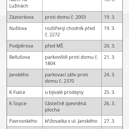
Lužinách
Zázvorkova
proti domu č. 2003
19. 3.
Nušlova
rozšířený chodník před
19. 3.
č. 2272
Podpěrova
před MŠ
20. 3.
Bellušova
parkoviště proti domu č.
21. 3.
1804
Janského
parkovací záliv proti
24. 3.
domu č. 2370
K Fialce
u bývalé prodejny
25. 3.
K Sopce
částečně zpevněná
26. 3.
plocha
Pavrovského
křižovatka s ul. Janského
27. 3.