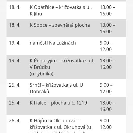
18. 4.
K Opatřilce – křižovatka s ul.
13.00 –
K Jihu
16.00
18. 4.
K Sopce – zpevněná plocha
13.00 –
16.00
19. 4.
náměstí Na Lužinách
9.00 –
12.00
19. 4.
K Řeporyjím – křižovatka s ul.
13.00 –
V Brůdku
16.00
(u rybníka)
25. 4.
Srnčí – křižovatka s ul. U
9.00 –
Dobráků
12.00
25. 4.
K Fialce – plocha u č. 1219
13.00 –
16.00
26. 4.
K Hájům x Okruhová –
9.00 –
křižovatka s ul. Okruhová (u
12.00