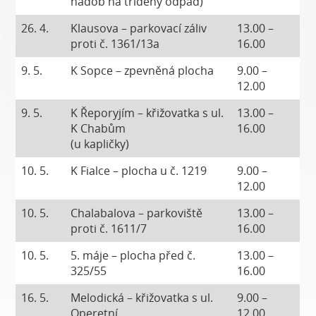
nádob na tříděný odpad)
26. 4.
Klausova – parkovací záliv
13.00 –
proti č. 1361/13a
16.00
9. 5.
K Sopce – zpevněná plocha
9.00 –
12.00
9. 5.
K Řeporyjím – křižovatka s ul.
13.00 –
K Chabům
16.00
(u kapličky)
10. 5.
K Fialce – plocha u č. 1219
9.00 –
12.00
10. 5.
Chalabalova – parkoviště
13.00 –
proti č. 1611/7
16.00
10. 5.
5. máje – plocha před č.
13.00 –
325/55
16.00
16. 5.
Melodická – křižovatka s ul.
9.00 –
Operetní
12.00