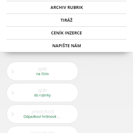
ARCHIV RUBRIK
TIRÁŽ
CENÍK INZERCE
NAPIŠTE NÁM
zpět
na číslo
zpět
do rubriky
předchozí
Odpadkoví hrdinové v Praze 13