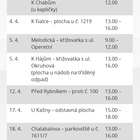
K Chabům
12.00
(u kapličky)
4. 4.
K Fialce – plocha u č. 1219
13.00 –
16.00
5. 4.
Melodická – křižovatka s ul.
9.00 –
Operetní
12.00
5. 4.
K Hájům – křižovatka s ul.
13.00 –
Okruhová
16.00
(plocha u nádob na tříděný
odpad)
12. 4.
Před Rybníkem – proti č. 100
13.00 –
16.00
17. 4.
U Kašny – odstavná plocha
15.00 –
18.00
18. 4.
Chalabalova – parkoviště u č.
13.00 –
1611/7
16.00