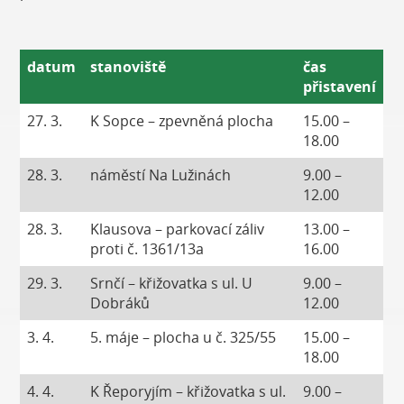
datum
stanoviště
čas
přistavení
27. 3.
K Sopce – zpevněná plocha
15.00 –
18.00
28. 3.
náměstí Na Lužinách
9.00 –
12.00
28. 3.
Klausova – parkovací záliv
13.00 –
proti č. 1361/13a
16.00
29. 3.
Srnčí – křižovatka s ul. U
9.00 –
Dobráků
12.00
3. 4.
5. máje – plocha u č. 325/55
15.00 –
18.00
4. 4.
K Řeporyjím – křižovatka s ul.
9.00 –