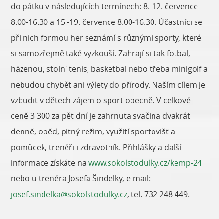
do pátku v následujících termínech: 8.-12. července
8.00-16.30 a 15.-19. července 8.00-16.30. Účastníci se
při nich formou her seznámí s různými sporty, které
si samozřejmě také vyzkouší. Zahrají si tak fotbal,
házenou, stolní tenis, basketbal nebo třeba minigolf a
nebudou chybět ani výlety do přírody. Naším cílem je
vzbudit v dětech zájem o sport obecně. V celkové
ceně 3 300 za pět dní je zahrnuta svačina dvakrát
denně, oběd, pitný režim, využití sportovišť a
pomůcek, trenéři i zdravotník. Přihlášky a další
informace získáte na
www.sokolstodulky.cz/kemp-24
nebo u trenéra Josefa Šindelky, e-mail:
josef.sindelka@sokolstodulky.cz
, tel. 732 248 449.