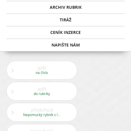
ARCHIV RUBRIK
TIRÁŽ
CENÍK INZERCE
NAPIŠTE NÁM
zpět
na číslo
zpět
do rubriky
předchozí
Nepomucký rybník s lehkým nádechem tajemna