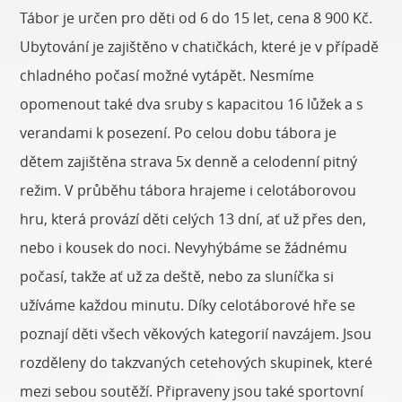
Tábor je určen pro děti od 6 do 15 let, cena 8 900 Kč.
Ubytování je zajištěno v chatičkách, které je v případě
chladného počasí možné vytápět. Nesmíme
opomenout také dva sruby s kapacitou 16 lůžek a s
verandami k posezení. Po celou dobu tábora je
dětem zajištěna strava 5x denně a celodenní pitný
režim. V průběhu tábora hrajeme i celotáborovou
hru, která provází děti celých 13 dní, ať už přes den,
nebo i kousek do noci. Nevyhýbáme se žádnému
počasí, takže ať už za deště, nebo za sluníčka si
užíváme každou minutu. Díky celotáborové hře se
poznají děti všech věkových kategorií navzájem. Jsou
rozděleny do takzvaných cetehových skupinek, které
mezi sebou soutěží. Připraveny jsou také sportovní