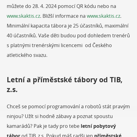
můžete do 28. 4. 2024 pomocí QR kódu nebo na
www.skaktis.cz
. Bližší informace na
www.skaktis.cz
.
Minimální kapacita tábora je 25 účastníků, maximální
40 účastníků. Vaše děti budou pod dohledem trenérů
s platnými trenérskými licencemi od Českého
atletického svazu.
Letní a příměstské tábory od TIB,
z.s.
Chceš se pomocí programování a robotů stát pravým
ninjou? Užít si hodně zábavy a poznat spoustu
kamarádů? Pak je tady pro tebe
letní pobytový
tábor
od TIB, z.s. Pokud máš radši jen
příměstské