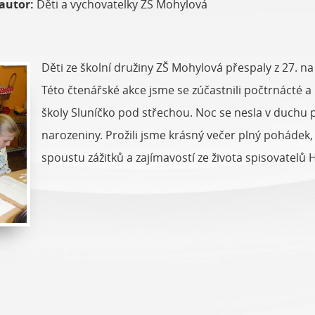
autor:
Děti a vychovatelky ZŠ Mohylová
Děti ze školní družiny ZŠ Mohylová přespaly z 27. n
Této čtenářské akce jsme se zúčastnili počtrnácté a 
školy Sluníčko pod střechou. Noc se nesla v duchu p
narozeniny. Prožili jsme krásný večer plný pohádek, s
spoustu zážitků a zajímavostí ze života spisovatelů 