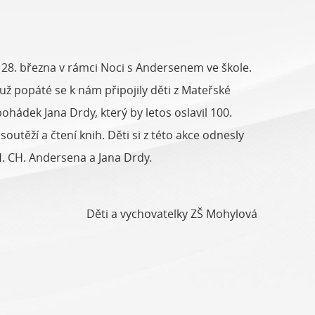
a 28. března v rámci Noci s Andersenem ve škole.
už popáté se k nám připojily děti z Mateřské
ohádek Jana Drdy, který by letos oslavil 100.
outěží a čtení knih. Děti si z této akce odnesly
H. CH. Andersena a Jana Drdy.
Děti a vychovatelky ZŠ Mohylová