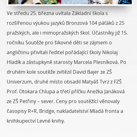
Ve středu 25. března uvítala Základní škola s
rozšířenou výukou jazyků Bronzová 104 páťáků z 25
pražských, ale i mimopražských škol. Účastníky již 15.
ročníku Soutěže pro šikovné děti se zájmem o
angličtinu přivítali ředitel pořádající školy Nikolaj
Hladík a zástupkyně starosty Marcela Plesníková. Po
druhém kole soutěže zvítězil David Bajer ze ZŠ
Univerzum, druhé místo obsadil Matyáš Tvrz z FZŠ
Prof. Otokara Chlupa a třetí příčku Anežka Janáková
ze ZŠ Petřiny – sever. Ceny pro soutěžící věnovaly
časopisy R+R, Bridge, nakladatelství Mladá fronta a
knihkupectví Levné knihy.