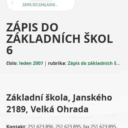
následující
ZÁPIS DO ZÁKLADNÍCH ŠKOL 7
ZÁPIS DO
ZÁKLADNÍCH ŠKOL
6
číslo:
leden 2007
|
rubrika:
Zápis do základních škol
Základní škola, Janského
2189, Velká Ohrada
Kontakt:
251 623 896, 251 623 895, fax 251 623 895,