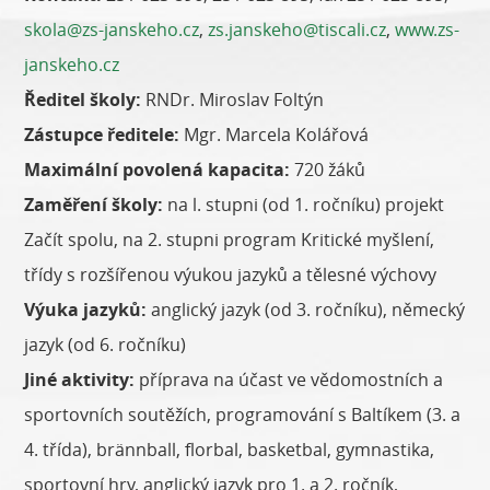
skola@zs-janskeho.cz
,
zs.janskeho@tiscali.cz
,
www.zs-
janskeho.cz
Ředitel školy:
RNDr. Miroslav Foltýn
Zástupce ředitele:
Mgr. Marcela Kolářová
Maximální povolená kapacita:
720 žáků
Zaměření školy:
na l. stupni (od 1. ročníku) projekt
Začít spolu, na 2. stupni program Kritické myšlení,
třídy s rozšířenou výukou jazyků a tělesné výchovy
Výuka jazyků:
anglický jazyk (od 3. ročníku), německý
jazyk (od 6. ročníku)
Jiné aktivity:
příprava na účast ve vědomostních a
sportovních soutěžích, programování s Baltíkem (3. a
4. třída), brännball, florbal, basketbal, gymnastika,
sportovní hry, anglický jazyk pro 1. a 2. ročník,