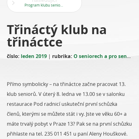
následující
Program klubu seniorů leden 2019
Třináctý klub na
třináctce
číslo:
leden 2019
|
rubrika:
O seniorech a pro seniory
Přímo symbolicky – na třináctce začne pracovat 13.
klub seniorů. V úterý 8. ledna ve 13.00 se v salonku
restaurace Pod radnicí uskuteční první schůzka
členů, kterými se můžete stát i vy. Jste ve věku 60+ a
máte trvalý pobyt v Praze 13? Pak se na první schůzku
přihlaste na tel. 235 011 451 u paní Aleny Houškové.