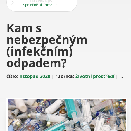
následující
Společně uklízíme Prahu 13
Kam s
nebezpečným
(infekčním)
odpadem?
číslo:
listopad 2020
|
rubrika:
Životní prostředí
|
auto