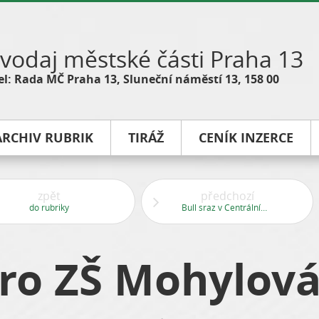
vodaj městské části Praha 13
l: Rada MČ Praha 13, Sluneční náměstí 13, 158 00
ARCHIV RUBRIK
TIRÁŽ
CENÍK INZERCE
zpět
předchozí
do rubriky
Bull sraz v Centrálním parku
ro ZŠ Mohylov