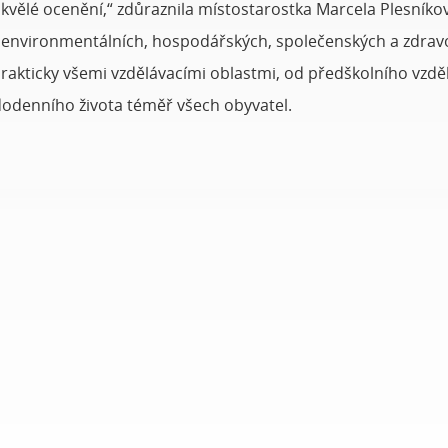
 skvělé ocenění,“ zdůraznila místostarostka Marcela Plesní
ch environmentálních, hospodářských, společenských a zdravo
prakticky všemi vzdělávacími oblastmi, od předškolního vzdě
ždodenního života téměř všech obyvatel.