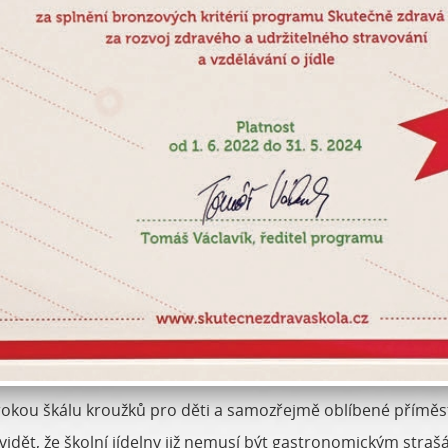
irokou škálu kroužků pro děti a samozřejmě oblíbené příměs
 Je vidět, že školní jídelny již nemusí být gastronomickým s