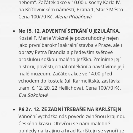
nebem“. Začátek akce v 10.00 u sochy Karla IV.
na Křížovnickém náměstí, Praha 1, Staré Město.
Cena 100/70 Kč.
Alena Přibáňová
Ne 15. 12. ADVENTNÍ SETKÁNÍ U JEZULÁTKA
.
Kostel P. Marie Vítězné je pozoruhodný nejen
jako první barokní sakrální stavba v Praze, ale i
obrazy Petra Brandla a především světově
proslulou soškou malého Ježíška. Zmíníme její
historii, pověsti, rituál oblékání a navštívíme její
malé muzeum. Začátek akce ve 14.00 před
vchodem do kostela (ul. Karmelitská, zastávka
tram. č. 12, 20, 22 Hellichova). Cena 100/70 Kč.
Eva Sokolová
Pá 27. 12. ZE ZADNÍ TŘEBAŇE NA KARLŠTEJN
.
Vánoční vycházka nás povede zvlněnou krajinou
Českého krasu. Otevřou se nám malebné
pohledy na krajinu a hrad Karlštejn se vynoří ze