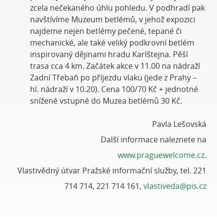
zcela nečekaného úhlu pohledu. V podhradí pak
navštívíme Muzeum betlémů, v jehož expozici
najdeme nejen betlémy pečené, tepané či
mechanické, ale také veliký podkrovní betlém
inspirovaný dějinami hradu Karlštejna. Pěší
trasa cca 4 km. Začátek akce v 11.00 na nádraží
Zadní Třebaň po příjezdu vlaku (jede z Prahy –
hl. nádraží v 10.20). Cena 100/70 Kč + jednotné
snížené vstupné do Muzea betlémů 30 Kč.
Pavla Lešovská
Další informace naleznete na
www.praguewelcome.cz
.
Vlastivědný útvar Pražské informační služby, tel. 221
714 714, 221 714 161,
vlastiveda@pis.cz