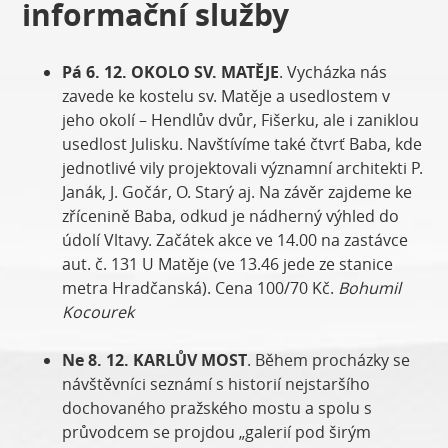
informační služby
Pá 6. 12. OKOLO SV. MATĚJE
. Vycházka nás
zavede ke kostelu sv. Matěje a usedlostem v
jeho okolí – Hendlův dvůr, Fišerku, ale i zaniklou
usedlost Julisku. Navštívíme také čtvrť Baba, kde
jednotlivé vily projektovali významní architekti P.
Janák, J. Gočár, O. Starý aj. Na závěr zajdeme ke
zřícenině Baba, odkud je nádherný výhled do
údolí Vltavy. Začátek akce ve 14.00 na zastávce
aut. č. 131 U Matěje (ve 13.46 jede ze stanice
metra Hradčanská). Cena 100/70 Kč.
Bohumil
Kocourek
Ne 8. 12. KARLŮV MOST
. Během procházky se
návštěvníci seznámí s historií nejstaršího
dochovaného pražského mostu a spolu s
průvodcem se projdou „galerií pod širým