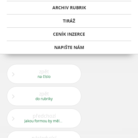
ARCHIV RUBRIK
TIRÁŽ
CENÍK INZERCE
NAPIŠTE NÁM
zpět
na číslo
zpět
do rubriky
předchozí
Jakou formou by měla městská část podporovat drobné podnikatele?