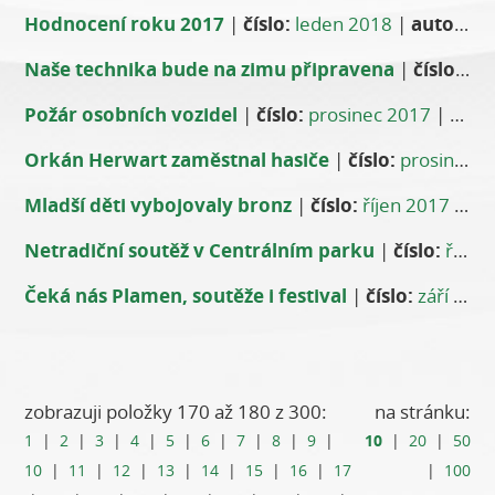
Hodnocení roku 2017
|
číslo:
leden 2018
|
autor:
Vl
Naše technika bude na zimu připravena
|
číslo:
pro
Požár osobních vozidel
|
číslo:
prosinec 2017
|
auto
Orkán Herwart zaměstnal hasiče
|
číslo:
prosinec 2017
Mladší děti vybojovaly bronz
|
číslo:
říjen 2017
|
au
Netradiční soutěž v Centrálním parku
|
číslo:
říjen 2017
Čeká nás Plamen, soutěže i festival
|
číslo:
září 2017
zobrazuji položky 170 až 180 z 300:
na stránku:
10
1
|
2
|
3
|
4
|
5
|
6
|
7
|
8
|
9
|
|
20
|
50
10
|
11
|
12
|
13
|
14
|
15
|
16
|
17
|
100