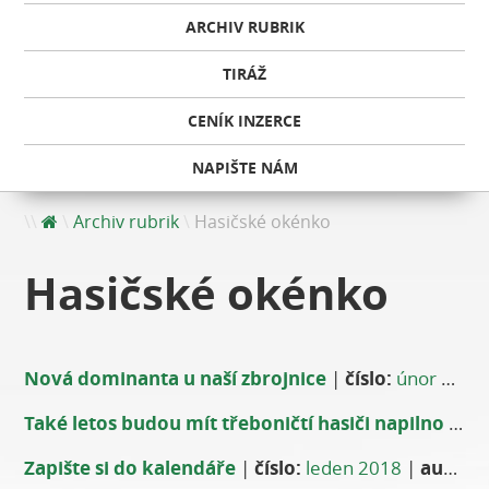
ARCHIV RUBRIK
TIRÁŽ
CENÍK INZERCE
NAPIŠTE NÁM
Archiv rubrik
Hasičské okénko
Hasičské okénko
Nová dominanta u naší zbrojnice
|
číslo:
únor 2018
Také letos budou mít třeboničtí hasiči napilno
|
čís
Zapište si do kalendáře
|
číslo:
leden 2018
|
autor:
M