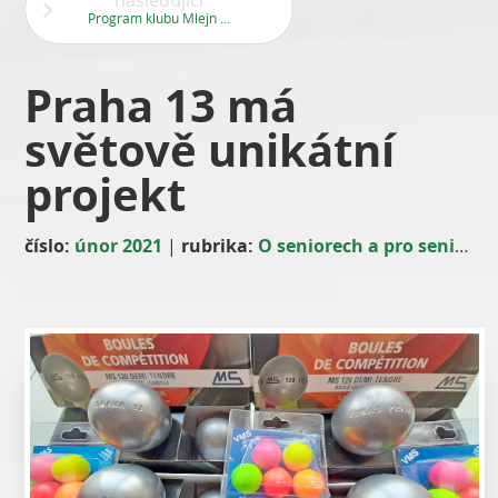
následující
Program klubu Mlejn platný k datu redakční uzávěrky
Praha 13 má
světově unikátní
projekt
číslo:
únor 2021
|
rubrika:
O seniorech a pro seniory