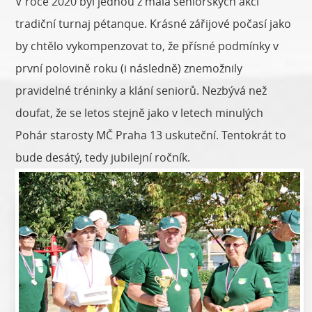
V roce 2020 byl jednou z mála seniorských akcí
tradiční turnaj pétanque. Krásné zářijové počasí jako
by chtělo vykompenzovat to, že přísné podmínky v
první polovině roku (i následně) znemožnily
pravidelné tréninky a klání seniorů. Nezbývá než
doufat, že se letos stejně jako v letech minulých
Pohár starosty MČ Praha 13 uskuteční. Tentokrát to
bude desátý, tedy jubilejní ročník.