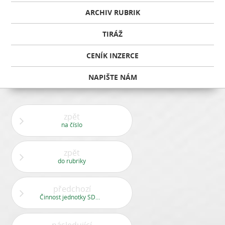
ARCHIV RUBRIK
TIRÁŽ
CENÍK INZERCE
NAPIŠTE NÁM
zpět
na číslo
zpět
do rubriky
předchozí
Činnost jednotky SDH v číslech