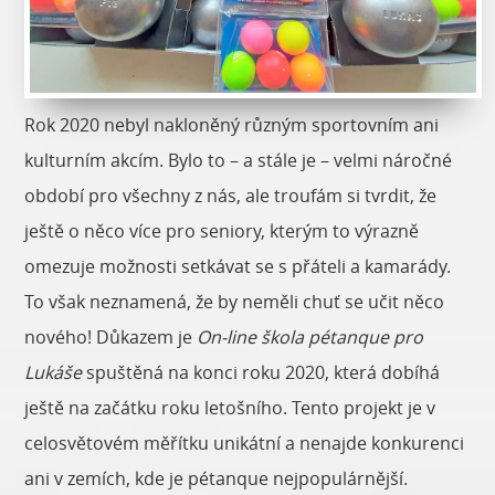
Rok 2020 nebyl nakloněný různým sportovním ani
kulturním akcím. Bylo to – a stále je – velmi náročné
období pro všechny z nás, ale troufám si tvrdit, že
ještě o něco více pro seniory, kterým to výrazně
omezuje možnosti setkávat se s přáteli a kamarády.
To však neznamená, že by neměli chuť se učit něco
nového! Důkazem je
On-line škola pétanque pro
Lukáše
spuštěná na konci roku 2020, která dobíhá
ještě na začátku roku letošního. Tento projekt je v
celosvětovém měřítku unikátní a nenajde konkurenci
ani v zemích, kde je pétanque nejpopulárnější.