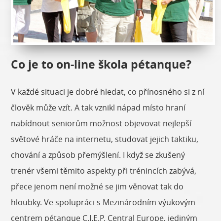
Co je to on-line škola pétanque?
V každé situaci je dobré hledat, co přínosného si z ní
člověk může vzít. A tak vznikl nápad místo hraní
nabídnout seniorům možnost objevovat nejlepší
světové hráče na internetu, studovat jejich taktiku,
chování a způsob přemýšlení. I když se zkušený
trenér všemi těmito aspekty při trénincích zabývá,
přece jenom není možné se jim věnovat tak do
hloubky. Ve spolupráci s Mezinárodním výukovým
centrem pétanque C.I.E.P. Central Europe, jediným