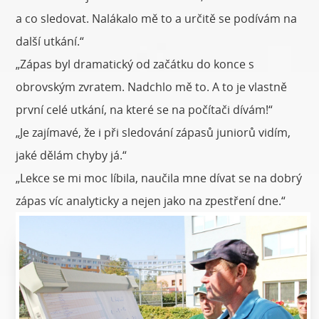
a co sledovat. Nalákalo mě to a určitě se podívám na
další utkání.“
„Zápas byl dramatický od začátku do konce s
obrovským zvratem. Nadchlo mě to. A to je vlastně
první celé utkání, na které se na počítači dívám!“
„Je zajímavé, že i při sledování zápasů juniorů vidím,
jaké dělám chyby já.“
„Lekce se mi moc líbila, naučila mne dívat se na dobrý
zápas víc analyticky a nejen jako na zpestření dne.“