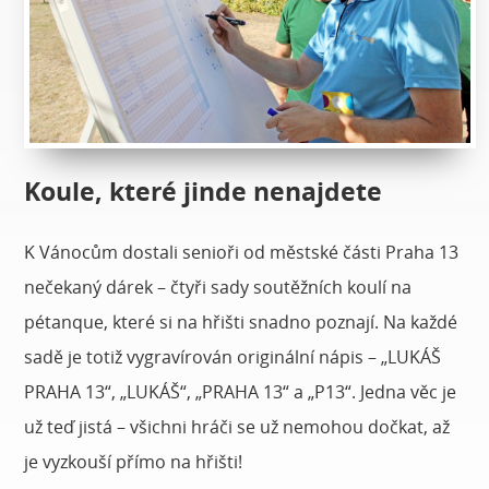
Koule, které jinde nenajdete
K Vánocům dostali senioři od městské části Praha 13
nečekaný dárek – čtyři sady soutěžních koulí na
pétanque, které si na hřišti snadno poznají. Na každé
sadě je totiž vygravírován originální nápis – „LUKÁŠ
PRAHA 13“, „LUKÁŠ“, „PRAHA 13“ a „P13“. Jedna věc je
už teď jistá – všichni hráči se už nemohou dočkat, až
je vyzkouší přímo na hřišti!