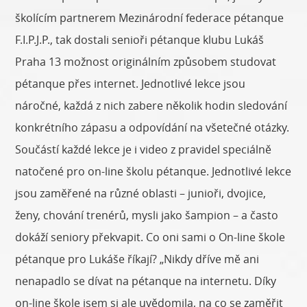
školícím partnerem Mezinárodní federace pétanque
F.I.P.J.P., tak dostali senioři pétanque klubu Lukáš
Praha 13 možnost originálním způsobem studovat
pétanque přes internet. Jednotlivé lekce jsou
náročné, každá z nich zabere několik hodin sledování
konkrétního zápasu a odpovídání na všetečné otázky.
Součástí každé lekce je i video z pravidel speciálně
natočené pro on-line školu pétanque. Jednotlivé lekce
jsou zaměřené na různé oblasti – junioři, dvojice,
ženy, chování trenérů, mysli jako šampion – a často
dokáží seniory překvapit. Co oni sami o On-line škole
pétanque pro Lukáše říkají? „Nikdy dříve mě ani
nenapadlo se dívat na pétanque na internetu. Díky
on-line škole jsem si ale uvědomila, na co se zaměřit