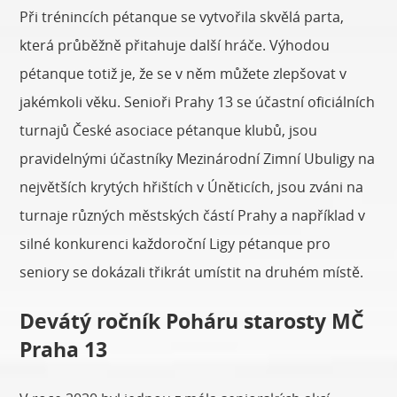
Při trénincích pétanque se vytvořila skvělá parta,
která průběžně přitahuje další hráče. Výhodou
pétanque totiž je, že se v něm můžete zlepšovat v
jakémkoli věku. Senioři Prahy 13 se účastní oficiálních
turnajů České asociace pétanque klubů, jsou
pravidelnými účastníky Mezinárodní Zimní Ubuligy na
největších krytých hřištích v Úněticích, jsou zváni na
turnaje různých městských částí Prahy a například v
silné konkurenci každoroční Ligy pétanque pro
seniory se dokázali třikrát umístit na druhém místě.
Devátý ročník Poháru starosty MČ
Praha 13