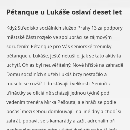
Pétanque u Lukáše oslaví deset let
Když Středisko sociálních služeb Prahy 13 za podpory
městské části rozjelo ve spolupráci se zájmovým
sdružením Pétanque pro Vás seniorské tréninky
pétanque u Lukáše, ještě netušilo, jak se tato aktivita
uchytí. Ohlas byl neuvěřitelný. Nové hřiště na zahradě
Domu sociálních služeb Lukáš brzy nestačilo a
muselo se rozšířit do stávající velikosti. Senioři z
třináctky se oficiálně scházejí jednou týdně pod
vedením trenéra Mirka Pešouta, ale hráči se podle
počasí mezi sebou domlouvají i na jiné dny a chodí si
zahrát, pobavit se s kamarády a zažít adrenalin při
napínavém sportovním utkání dvakrát nebo třikrát