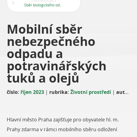
následující
Sběr biologického odpadu
Mobilní sběr
nebezpečného
odpadu a
potravinářských
tuků a olejů
číslo:
říjen 2023
|
rubrika:
Životní prostředí
|
autor:
Ji
Hlavní město Praha zajišťuje pro obyvatele hl. m.
Prahy zdarma v rámci mobilního sběru odložení