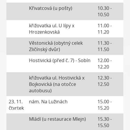
Křivatcová (u pošty)
10.30 -
10.50
křižovatka ul. U lípy x
11.00 -
Hrozenkovská
11.20
Věstonická (obytný celek
11.30 -
Zličínský dvůr)
11.50
Hostivická (před č. 7) - Sobín
12.00 -
12.20
křižovatka ul. Hostivická x
12.30 -
Bojkovická (na otočce
12.50
autobusu)
23. 11.
nám. Na Lužinách
15.00 -
čtvrtek
15.20
Mládí (u restaurace Mlejn)
15.30 -
15.50