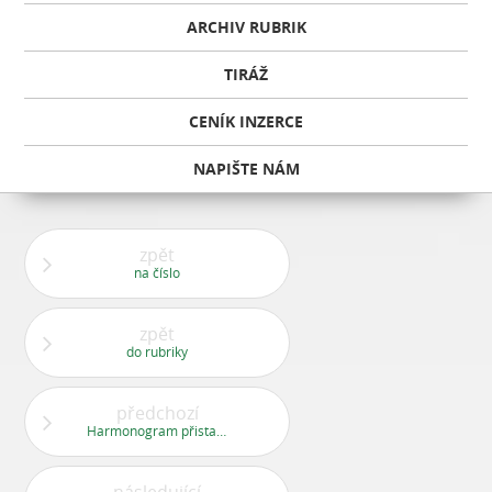
ARCHIV RUBRIK
TIRÁŽ
CENÍK INZERCE
NAPIŠTE NÁM
zpět
na číslo
zpět
do rubriky
předchozí
Harmonogram přistavení velkoobjemových kontejnerů