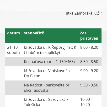
Jitka Zámorská, OŽP
datum
stanoviště
čas
přistavení
21. 10.
křižovatka ul. K Řeporyjím x K
8.00 - 8.20
sobota
Chabům (u kapličky)
Kuchařova (parc. č. 160/468)
8.30 - 8.50
křižovatka ul. V pískovně x
9.00 - 9.20
Do Blatin
Na Radosti (parkoviště při
9.30 - 9.50
ulici Tasovská)
křižovatka ul. Sazovická x
10.00 -
Tulešická
10.20