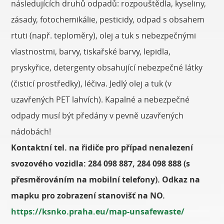
následujících druhů odpadů: rozpouštědla, kyseliny,
zásady, fotochemikálie, pesticidy, odpad s obsahem
rtuti (např. teploměry), olej a tuk s nebezpečnými
vlastnostmi, barvy, tiskařské barvy, lepidla,
pryskyřice, detergenty obsahující nebezpečné látky
(čisticí prostředky), léčiva. Jedlý olej a tuk (v
uzavřených PET lahvích). Kapalné a nebezpečné
odpady musí být předány v pevně uzavřených
nádobách!
Kontaktní tel. na řidiče pro případ nenalezení
svozového vozidla: 284 098 887, 284 098 888 (s
přesměrováním na mobilní telefony). Odkaz na
mapku pro zobrazení stanovišť na NO.
https://ksnko.praha.eu/map-unsafewaste/