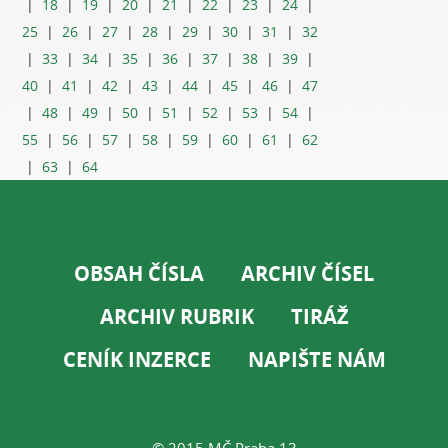
|
18
|
19
|
20
|
21
|
22
|
23
|
24
|
25
|
26
|
27
|
28
|
29
|
30
|
31
|
32
|
33
|
34
|
35
|
36
|
37
|
38
|
39
|
40
|
41
|
42
|
43
|
44
|
45
|
46
|
47
|
48
|
49
|
50
|
51
|
52
|
53
|
54
|
55
|
56
|
57
|
58
|
59
|
60
|
61
|
62
|
63
|
64
OBSAH ČÍSLA
ARCHIV ČÍSEL
ARCHIV RUBRIK
TIRÁŽ
CENÍK INZERCE
NAPIŠTE NÁM
© 2015 MČ Praha 13