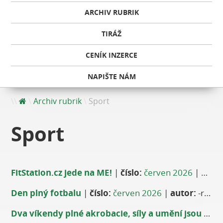
ARCHIV RUBRIK
TIRÁŽ
CENÍK INZERCE
NAPIŠTE NÁM
Archiv rubrik
Sport
Sport
FitStation.cz jede na ME!
|
číslo:
červen 2026
|
autor
Den plný fotbalu
|
číslo:
červen 2026
|
autor:
-red-
Dva víkendy plné akrobacie, síly a umění jsou tady!