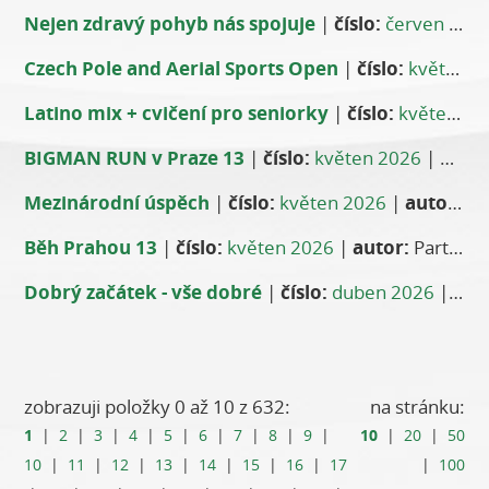
Nejen zdravý pohyb nás spojuje
|
číslo:
červen 2026
Czech Pole and Aerial Sports Open
|
číslo:
květen 2026
Latino mix + cvičení pro seniorky
|
číslo:
květen 2026
BIGMAN RUN v Praze 13
|
číslo:
květen 2026
|
autor
Mezinárodní úspěch
|
číslo:
květen 2026
|
autor:
An
Běh Prahou 13
|
číslo:
květen 2026
|
autor:
Partik Boubín
Dobrý začátek - vše dobré
|
číslo:
duben 2026
|
aut
zobrazuji položky 0 až 10 z 632:
na stránku:
1
10
|
2
|
3
|
4
|
5
|
6
|
7
|
8
|
9
|
|
20
|
50
10
|
11
|
12
|
13
|
14
|
15
|
16
|
17
|
100