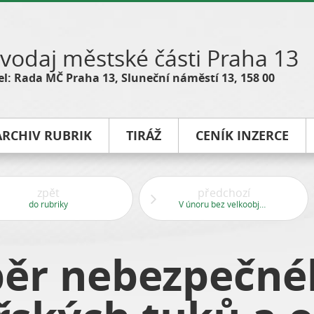
vodaj městské části Praha 13
l: Rada MČ Praha 13, Sluneční náměstí 13, 158 00
ARCHIV RUBRIK
TIRÁŽ
CENÍK INZERCE
zpět
předchozí
do rubriky
V únoru bez velkoobjemových kontejnerů
běr nebezpečn