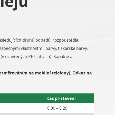
lejů
ásledujících druhů odpadů: rozpouštědla,
bezpečnými vlastnostmi, barvy, tiskařské barvy,
uk (v uzavřených PET lahvích). Kapalné a
 přesměrováním na mobilní telefony). Odkaz na
čas přistavení
8.00 – 8.20