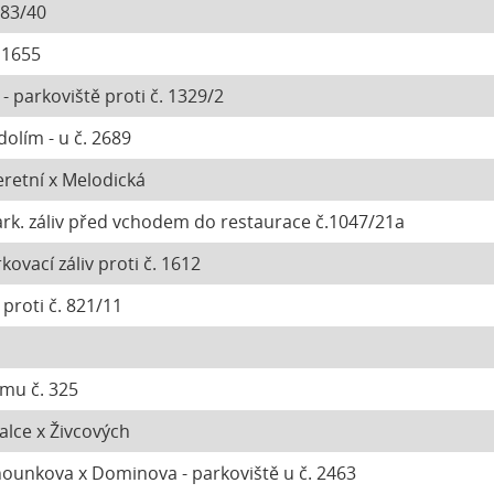
483/40
. 1655
 - parkoviště proti č. 1329/2
olím - u č. 2689
eretní x Melodická
rk. záliv před vchodem do restaurace č.1047/21a
kovací záliv proti č. 1612
proti č. 821/11
omu č. 325
ialce x Živcových
ěhounkova x Dominova - parkoviště u č. 2463