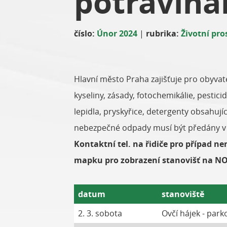
potraviná
číslo:
Únor 2024
|
rubrika:
Životní pro
Hlavní město Praha zajišťuje pro obyvat
kyseliny, zásady, fotochemikálie, pestic
lepidla, pryskyřice, detergenty obsahující
nebezpečné odpady musí být předány v
Kontaktní tel. na řidiče pro případ n
mapku pro zobrazení stanovišť na N
datum
stanoviště
2. 3. sobota
Ovčí hájek - park