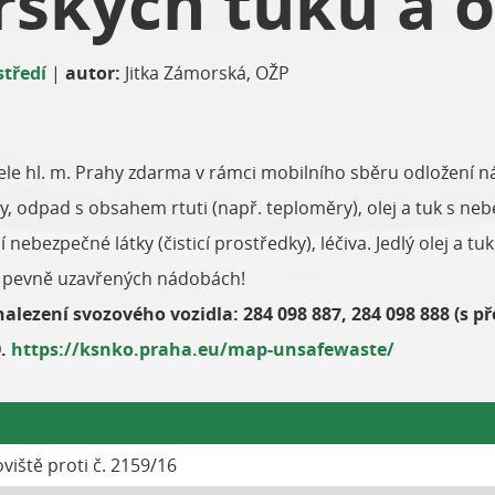
řských tuků a o
středí
|
autor:
Jitka Zámorská, OŽP
ele hl. m. Prahy zdarma v rámci mobilního sběru odložení n
idy, odpad s obsahem rtuti (např. teploměry), olej a tuk s ne
 nebezpečné látky (čisticí prostředky), léčiva. Jedlý olej a t
 pevně uzavřených nádobách!
enalezení svozového vozidla: 284 098 887, 284 098 888 (s
O.
https://ksnko.praha.eu/map-unsafewaste/
oviště proti č. 2159/16