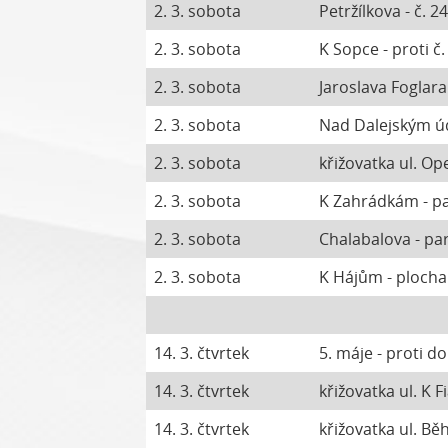
2. 3. sobota
Petržílkova - č. 2
2. 3. sobota
K Sopce - proti č
2. 3. sobota
Jaroslava Foglara
2. 3. sobota
Nad Dalejským úd
2. 3. sobota
křižovatka ul. Op
2. 3. sobota
K Zahrádkám - pa
2. 3. sobota
Chalabalova - par
2. 3. sobota
K Hájům - plocha 
14. 3. čtvrtek
5. máje - proti d
14. 3. čtvrtek
křižovatka ul. K F
14. 3. čtvrtek
křižovatka ul. B