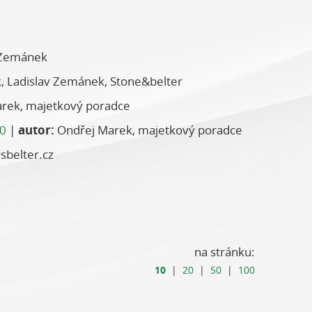
 Zemánek
 Ladislav Zemánek, Stone&belter
rek, majetkový poradce
20
|
autor:
Ondřej Marek, majetkový poradce
sbelter.cz
na stránku:
10
|
20
|
50
|
100