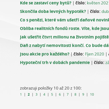
Kde se zastaví ceny bytů?
|
číslo:
květen 202
Skončila doba levných hypoték?
|
číslo:
dub
Co s penězi, které vám ušetří daňové novin
Obliba realitních fondů roste. Víte, kde jsou
Jak ušetřit čtvrt milionu na životním pojišt
Daň z nabytí nemovitosti končí. Co bude dál
Jsou akcie pro každého?
|
číslo:
říjen 2020
|
Hypoteční trh v dobách pandemie
|
číslo:
z
zobrazuji položky 10 až 20 z 100:
2
1
|
|
3
|
4
|
5
|
6
|
7
|
8
|
9
|
10