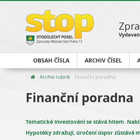
Zpra
Vydavate
OBSAH ČÍSLA
ARCHIV ČÍSEL
Archiv rubrik
Finanční poradna
Finanční poradna
Tematické investování se stává hitem. Nabí
Hypotéky zdražují, úročení úspor zůstává miz