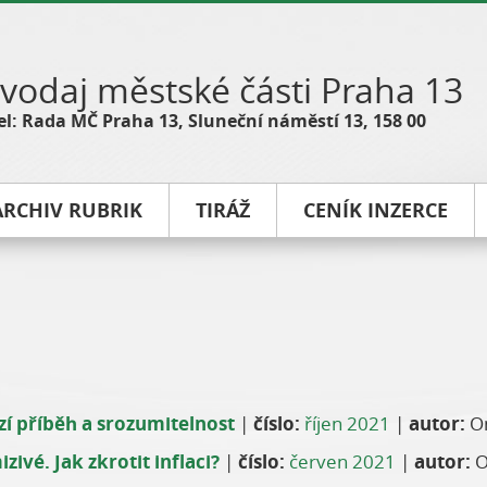
vodaj městské části Praha 13
l: Rada MČ Praha 13, Sluneční náměstí 13, 158 00
ARCHIV RUBRIK
TIRÁŽ
CENÍK INZERCE
zí příběh a srozumitelnost
|
číslo:
říjen 2021
|
autor:
On
ivé. Jak zkrotit inflaci?
|
číslo:
červen 2021
|
autor:
O