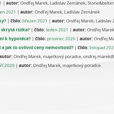
1
|
autor:
Ondřej Marek, Ladislav Zemánek, Stone&belter
en 2021
|
autor:
Ondřej Marek, Ladislav Zemánek
ky?
|
číslo:
březen 2021
|
autor:
Ondřej Marek, Ladislav
 skrytá rizika?
|
číslo:
leden 2021
|
autor:
Ondřej Marek,
ění k hypotéce?
|
číslo:
prosinec 2020
|
autor:
Ondřej Ma
 a jak to ovlivní ceny nemovitostí?
|
číslo:
listopad 20
autor:
Ondřej Marek, majetkový poradce, ondrej.marek@
áří 2020
|
autor:
Ondřej Marek, majetkový poradce