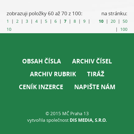
zobrazuji položky 60 až 70 z 100:
na stránku:
7
10
1
|
2
|
3
|
4
|
5
|
6
|
|
8
|
9
|
|
20
|
50
10
|
100
OBSAH ČÍSLA
ARCHIV ČÍSEL
ARCHIV RUBRIK
TIRÁŽ
CENÍK INZERCE
NAPIŠTE NÁM
© 2015 MČ Praha 13
vytvořila společnost
DIS MEDIA, S.R.O.