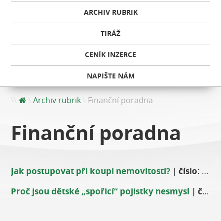
ARCHIV RUBRIK
TIRÁŽ
CENÍK INZERCE
NAPIŠTE NÁM
Archiv rubrik
Finanční poradna
Finanční poradna
Jak postupovat při koupi nemovitosti?
|
číslo:
květ
Proč jsou dětské „spořicí“ pojistky nesmysl
|
číslo: