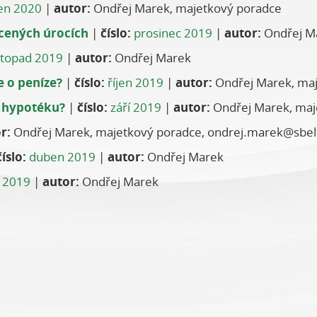
en 2020
|
autor:
Ondřej Marek, majetkový poradce
cených úrocích
|
číslo:
prosinec 2019
|
autor:
Ondřej Ma
stopad 2019
|
autor:
Ondřej Marek
e o peníze?
|
číslo:
říjen 2019
|
autor:
Ondřej Marek, ma
a hypotéku?
|
číslo:
září 2019
|
autor:
Ondřej Marek, maj
r:
Ondřej Marek, majetkový poradce, ondrej.marek@sbel
číslo:
duben 2019
|
autor:
Ondřej Marek
 2019
|
autor:
Ondřej Marek