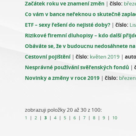
Začátek roku ve znamení změn
|
číslo:
břez
Co vám v bance neřeknou o skutečně zapla
ETF – sexy řešení do nejisté doby?
|
číslo:
Li
Rizikové firemní dluhopisy – kdo další přijd
Obáváte se, že v budoucnu nedosáhnete n
Cestovní pojištění
|
číslo:
květen 2019
|
auto
Nesprávné používání svěřenských fondů
|
Novinky a změny v roce 2019
|
číslo:
březen
zobrazuji položky 20 až 30 z 100:
3
1
|
2
|
|
4
|
5
|
6
|
7
|
8
|
9
|
10