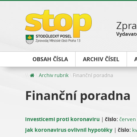
Zpra
Vydavate
OBSAH ČÍSLA
ARCHIV ČÍSEL
Archiv rubrik
Finanční poradna
Finanční poradna
Investicemi proti koronaviru
|
číslo:
červen
Jak koronavirus ovlivnil hypotéky
|
číslo:
k