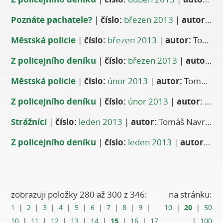
Poznáte pachatele?
|
číslo:
březen 2013
|
autor:
Eva
Městská policie
|
číslo:
březen 2013
|
autor:
Tomáš Navrátil, vrchní komisař MP
Z policejního deníku
|
číslo:
březen 2013
|
autor:
Za
Městská policie
|
číslo:
únor 2013
|
autor:
Tomáš Navrátil, vrchní komisař MP
Z policejního deníku
|
číslo:
únor 2013
|
autor:
Za Místní oddělení policie ČR Stodůlky npor. Jaroslav Vondra
Strážníci
|
číslo:
leden 2013
|
autor:
Tomáš Navrátil, vrchní komisař MP
Z policejního deníku
|
číslo:
leden 2013
|
autor:
Za M
zobrazuji položky 280 až 300 z 346:
na stránku:
20
1
|
2
|
3
|
4
|
5
|
6
|
7
|
8
|
9
|
10
|
|
50
15
10
|
11
|
12
|
13
|
14
|
|
16
|
17
|
100