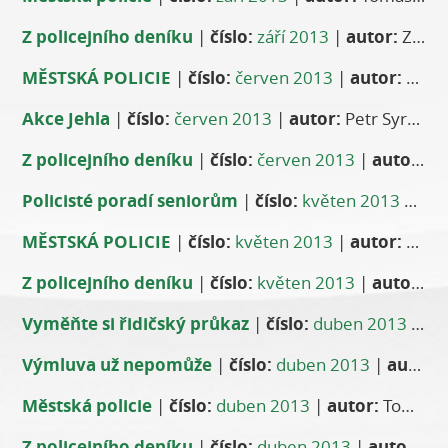
Z policejního deníku
|
číslo:
září 2013
|
autor:
Za Místní oddělení Policie ČR Stodůlky npor. Jaroslav Vondra
MĚSTSKÁ POLICIE
|
číslo:
červen 2013
|
autor:
Tomáš Navrátil, vrchní komisař MP
Akce Jehla
|
číslo:
červen 2013
|
autor:
Petr Syrový, koordinátor protidrogové prevence, ÚMČ Praha 13
Z policejního deníku
|
číslo:
červen 2013
|
autor:
Za 
Policisté poradí seniorům
|
číslo:
květen 2013
|
aut
MĚSTSKÁ POLICIE
|
číslo:
květen 2013
|
autor:
Tomáš Navrátil, vrchní komisař MP
Z policejního deníku
|
číslo:
květen 2013
|
autor:
Za 
Vyměňte si řidičský průkaz
|
číslo:
duben 2013
|
au
Výmluva už nepomůže
|
číslo:
duben 2013
|
autor:
Z
Městská policie
|
číslo:
duben 2013
|
autor:
Tomáš Navrátil, vrchní komisař MP
Z policejního deníku
|
číslo:
duben 2013
|
autor:
Za 