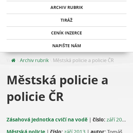
ARCHIV RUBRIK
TIRÁŽ
CENÍK INZERCE
NAPIŠTE NÁM
Archiv rubrik
Městská policie a policie ČR
Městská policie a
policie ČR
Zásahová jednotka cvičí na vodě
|
číslo:
září 2013
Městská policie
|
číslo:
září 2013
|
autor:
Tomáš Navrátil, vrchní komisař MP