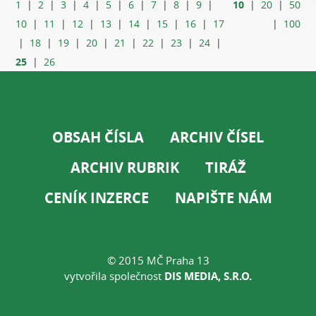
10
1
|
2
|
3
|
4
|
5
|
6
|
7
|
8
|
9
|
|
20
|
50
10
|
11
|
12
|
13
|
14
|
15
|
16
|
17
|
100
|
18
|
19
|
20
|
21
|
22
|
23
|
24
|
25
|
26
OBSAH ČÍSLA
ARCHIV ČÍSEL
ARCHIV RUBRIK
TIRÁŽ
CENÍK INZERCE
NAPIŠTE NÁM
© 2015 MČ Praha 13
vytvořila společnost
DIS MEDIA, S.R.O.