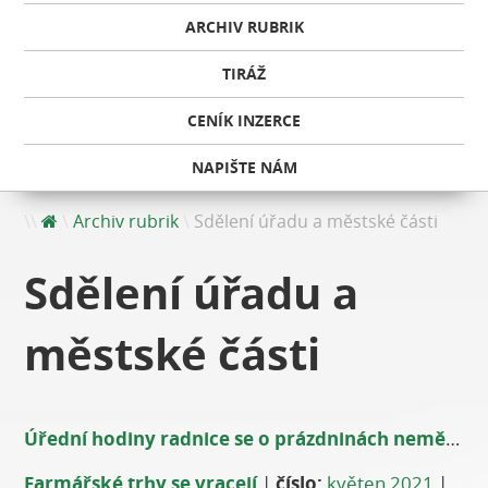
ARCHIV RUBRIK
TIRÁŽ
CENÍK INZERCE
NAPIŠTE NÁM
Archiv rubrik
Sdělení úřadu a městské části
Sdělení úřadu a
městské části
Úřední hodiny radnice se o prázdninách nemění
|
Farmářské trhy se vracejí
|
číslo:
květen 2021
|
aut