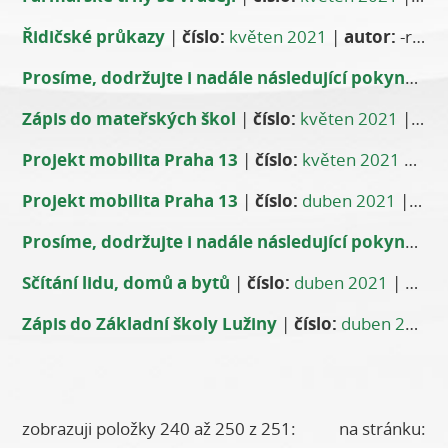
Řidičské průkazy
|
číslo:
květen 2021
|
autor:
-red-
Prosíme, dodržujte i nadále následující pokyny
|
čí
Zápis do mateřských škol
|
číslo:
květen 2021
|
aut
Projekt mobilita Praha 13
|
číslo:
květen 2021
|
aut
Projekt mobilita Praha 13
|
číslo:
duben 2021
|
aut
Prosíme, dodržujte i nadále následující pokyny
|
čí
Sčítání lidu, domů a bytů
|
číslo:
duben 2021
|
auto
Zápis do Základní školy Lužiny
|
číslo:
duben 2021
zobrazuji položky 240 až 250 z 251:
na stránku: