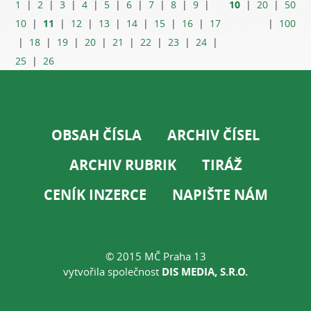
10
1
|
2
|
3
|
4
|
5
|
6
|
7
|
8
|
9
|
|
20
|
50
11
10
|
|
12
|
13
|
14
|
15
|
16
|
17
|
100
|
18
|
19
|
20
|
21
|
22
|
23
|
24
|
25
|
26
OBSAH ČÍSLA
ARCHIV ČÍSEL
ARCHIV RUBRIK
TIRÁŽ
CENÍK INZERCE
NAPIŠTE NÁM
© 2015 MČ Praha 13
vytvořila společnost
DIS MEDIA, S.R.O.