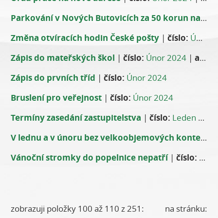
Parkování v Nových Butovicích za 50 korun na den
Změna otvíracích hodin České pošty
|
číslo:
Únor 2024
Zápis do mateřských škol
|
číslo:
Únor 2024
|
autor:
Zápis do prvních tříd
|
číslo:
Únor 2024
Bruslení pro veřejnost
|
číslo:
Únor 2024
Termíny zasedání zastupitelstva
|
číslo:
Leden 2024
V lednu a v únoru bez velkoobjemových kontejnerů
Vánoční stromky do popelnice nepatří
|
číslo:
Lede
zobrazuji položky 100 až 110 z 251:
na stránku: