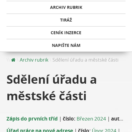
ARCHIV RUBRIK
TIRÁŽ
CENÍK INZERCE
NAPIŠTE NÁM
Archiv rubrik
Sdělení úřadu a městské části
Sdělení úřadu a
městské části
Zápis do prvních tříd
|
číslo:
Březen 2024
|
autor:
Ja
Úřad práce na nové adrese
|
číslo:
Únor 2024
|
auto