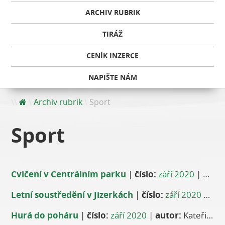
ARCHIV RUBRIK
TIRÁŽ
CENÍK INZERCE
NAPIŠTE NÁM
Archiv rubrik
Sport
Sport
Cvičení v Centrálním parku
|
číslo:
září 2020
|
autor
Letní soustředění v Jizerkách
|
číslo:
září 2020
|
aut
Hurá do poháru
|
číslo:
září 2020
|
autor:
Kateřina Wollnerová