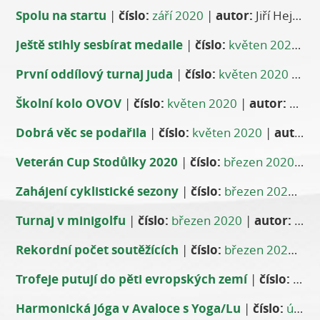
Spolu na startu
|
číslo:
září 2020
|
autor:
Jiří Hejbal
Ještě stihly sesbírat medaile
|
číslo:
květen 2020
|
a
První oddílový turnaj juda
|
číslo:
květen 2020
|
aut
Školní kolo OVOV
|
číslo:
květen 2020
|
autor:
Tomáš Veverka
Dobrá věc se podařila
|
číslo:
květen 2020
|
autor:
-
Veterán Cup Stodůlky 2020
|
číslo:
březen 2020
|
au
Zahájení cyklistické sezony
|
číslo:
březen 2020
|
au
Turnaj v minigolfu
|
číslo:
březen 2020
|
autor:
Petra Hřivnová
Rekordní počet soutěžících
|
číslo:
březen 2020
|
au
Trofeje putují do pěti evropských zemí
|
číslo:
únor
Harmonická jóga v Avaloce s Yoga/Lu
|
číslo:
únor 2020