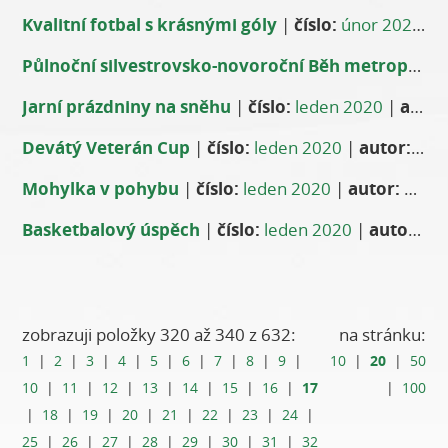
Kvalitní fotbal s krásnými góly
|
číslo:
únor 2020
|
Půlnoční silvestrovsko-novoroční Běh metropole
Jarní prázdniny na sněhu
|
číslo:
leden 2020
|
autor:
Devátý Veterán Cup
|
číslo:
leden 2020
|
autor:
-red
Mohylka v pohybu
|
číslo:
leden 2020
|
autor:
Štěpánka Kuchaříková a Marie Procházková
Basketbalový úspěch
|
číslo:
leden 2020
|
autor:
Zde
zobrazuji položky 320 až 340 z 632:
na stránku:
20
1
|
2
|
3
|
4
|
5
|
6
|
7
|
8
|
9
|
10
|
|
50
17
10
|
11
|
12
|
13
|
14
|
15
|
16
|
|
100
|
18
|
19
|
20
|
21
|
22
|
23
|
24
|
25
|
26
|
27
|
28
|
29
|
30
|
31
|
32