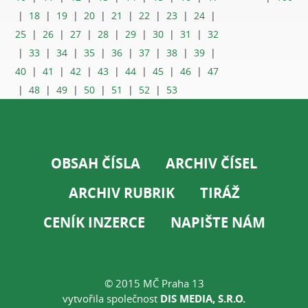
|
18
|
19
|
20
|
21
|
22
|
23
|
24
|
25
|
26
|
27
|
28
|
29
|
30
|
31
|
32
|
33
|
34
|
35
|
36
|
37
|
38
|
39
|
40
|
41
|
42
|
43
|
44
|
45
|
46
|
47
|
48
|
49
|
50
|
51
|
52
|
53
OBSAH ČÍSLA
ARCHIV ČÍSEL
ARCHIV RUBRIK
TIRÁŽ
CENÍK INZERCE
NAPIŠTE NÁM
© 2015 MČ Praha 13
vytvořila společnost
DIS MEDIA, S.R.O.