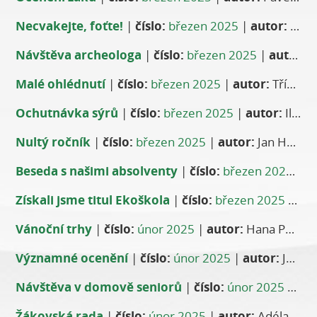
Necvakejte, foťte!
|
číslo:
březen 2025
|
autor:
Martina Hanslíková
Návštěva archeologa
|
číslo:
březen 2025
|
autor:
P
Malé ohlédnutí
|
číslo:
březen 2025
|
autor:
Třída 9. A a Vladislava Šváchová
Ochutnávka sýrů
|
číslo:
březen 2025
|
autor:
Ilona Žďárská
Nultý ročník
|
číslo:
březen 2025
|
autor:
Jan Havlíček
Beseda s našimi absolventy
|
číslo:
březen 2025
|
a
Získali jsme titul Ekoškola
|
číslo:
březen 2025
|
aut
Vánoční trhy
|
číslo:
únor 2025
|
autor:
Hana Pevná
Významné ocenění
|
číslo:
únor 2025
|
autor:
Jan Havlíček
Návštěva v domově seniorů
|
číslo:
únor 2025
|
aut
Žákovská rada
|
číslo:
únor 2025
|
autor:
Adéla Pretschner