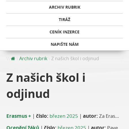
ARCHIV RUBRIK
TIRÁŽ
CENÍK INZERCE
NAPIŠTE NÁM
Archiv rubrik
Z našich škol i odjinud
Z našich škol i
odjinud
Erasmus +
|
číslo:
březen 2025
|
autor:
Za Erasmus tým Lucie Petrova
Ocenění žáků
|
číslo:
březen 2025
|
autor:
Pavel Petrnoušek