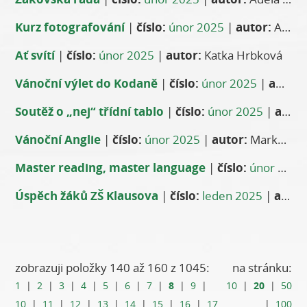
Kurz fotografování
|
číslo:
únor 2025
|
autor:
Anna Štěrbová
Ať svítí
|
číslo:
únor 2025
|
autor:
Katka Hrbková
Vánoční výlet do Kodaně
|
číslo:
únor 2025
|
autor:
Soutěž o „nej“ třídní tablo
|
číslo:
únor 2025
|
autor:
Vánoční Anglie
|
číslo:
únor 2025
|
autor:
Markéta Vignerová
Master reading, master language
|
číslo:
únor 2025
Úspěch žáků ZŠ Klausova
|
číslo:
leden 2025
|
autor:
zobrazuji položky 140 až 160 z 1045:
na stránku:
8
20
1
|
2
|
3
|
4
|
5
|
6
|
7
|
|
9
|
10
|
|
50
10
|
11
|
12
|
13
|
14
|
15
|
16
|
17
|
100