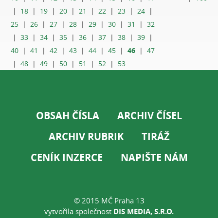
|
18
|
19
|
20
|
21
|
22
|
23
|
24
|
25
|
26
|
27
|
28
|
29
|
30
|
31
|
32
|
33
|
34
|
35
|
36
|
37
|
38
|
39
|
46
40
|
41
|
42
|
43
|
44
|
45
|
|
47
|
48
|
49
|
50
|
51
|
52
|
53
OBSAH ČÍSLA
ARCHIV ČÍSEL
ARCHIV RUBRIK
TIRÁŽ
CENÍK INZERCE
NAPIŠTE NÁM
© 2015 MČ Praha 13
vytvořila společnost
DIS MEDIA, S.R.O.