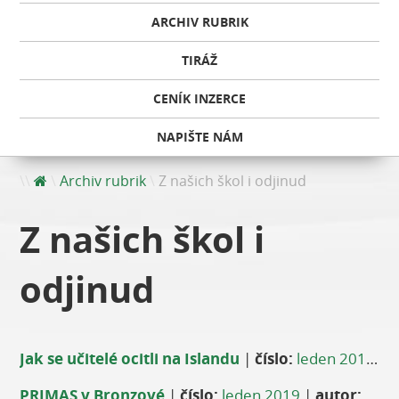
ARCHIV RUBRIK
TIRÁŽ
CENÍK INZERCE
NAPIŠTE NÁM
Archiv rubrik
Z našich škol i odjinud
Z našich škol i
odjinud
Jak se učitelé ocitli na Islandu
|
číslo:
leden 2019
|
a
PRIMAS v Bronzové
|
číslo:
leden 2019
|
autor:
Veronika Kurková, školní koordinátor projektu