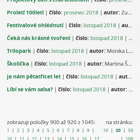
Proletí 100letí
|
číslo:
prosinec 2018
|
autor:
Zuzana Majstrová, ředitelka školy
Festivalové ohlédnutí
|
číslo:
listopad 2018
|
autor:
Čeká nás krásné tvoření
|
číslo:
listopad 2018
|
auto
Trilopark
|
číslo:
listopad 2018
|
autor:
Monika Linhartová, ZŠ Janského
Školička
|
číslo:
listopad 2018
|
autor:
Martina Štychová, ředitelka školy
Je nám pětatřicet let
|
číslo:
listopad 2018
|
autor:
R
Líbí se vám salsa?
|
číslo:
listopad 2018
|
autor:
Kamila Batista Tabera
zobrazuji položky 900 až 920 z 1045:
na stránku:
20
1
|
2
|
3
|
4
|
5
|
6
|
7
|
8
|
9
|
10
|
|
50
10
|
11
|
12
|
13
|
14
|
15
|
16
|
17
|
100