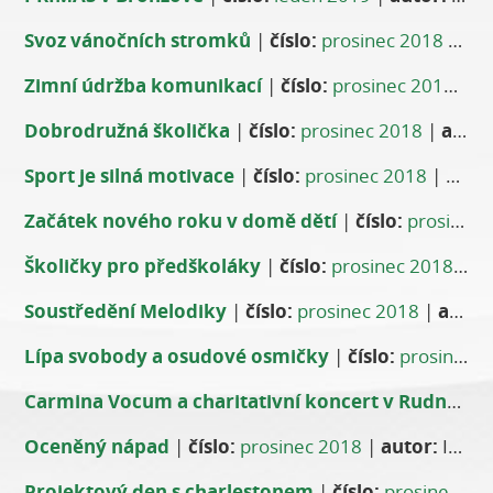
Svoz vánočních stromků
|
číslo:
prosinec 2018
|
aut
Zimní údržba komunikací
|
číslo:
prosinec 2018
|
au
Dobrodružná školička
|
číslo:
prosinec 2018
|
autor:
Sport je silná motivace
|
číslo:
prosinec 2018
|
auto
Začátek nového roku v domě dětí
|
číslo:
prosinec 2018
Školičky pro předškoláky
|
číslo:
prosinec 2018
|
au
Soustředění Melodiky
|
číslo:
prosinec 2018
|
autor:
Lípa svobody a osudové osmičky
|
číslo:
prosinec 2018
Carmina Vocum a charitativní koncert v Rudné
|
čí
Oceněný nápad
|
číslo:
prosinec 2018
|
autor:
Inna Ruda, 5.B
Projektový den s charlestonem
|
číslo:
prosinec 2018