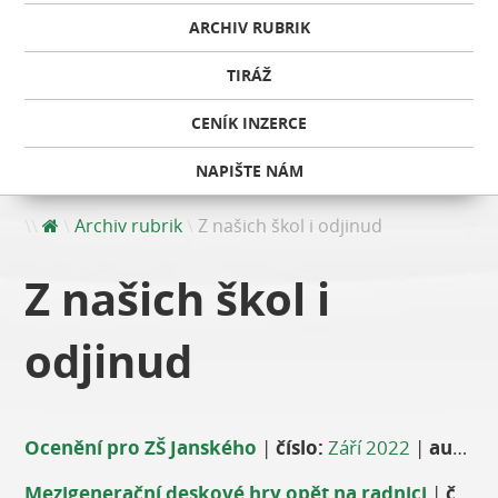
ARCHIV RUBRIK
TIRÁŽ
CENÍK INZERCE
NAPIŠTE NÁM
Archiv rubrik
Z našich škol i odjinud
Z našich škol i
odjinud
Ocenění pro ZŠ Janského
|
číslo:
Září 2022
|
autor:
J
Mezigenerační deskové hry opět na radnici
|
číslo: