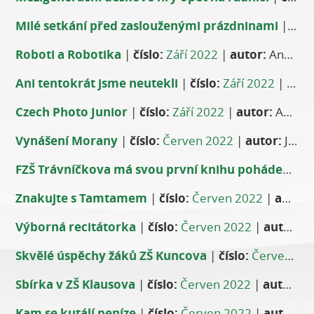
Milé setkání před zaslouženými prázdninami
|
čísl
Roboti a Robotika
|
číslo:
Září 2022
|
autor:
Andrea Říčková
Ani tentokrát jsme neutekli
|
číslo:
Září 2022
|
auto
Czech Photo Junior
|
číslo:
Září 2022
|
autor:
Anna Vacková
Vynášení Morany
|
číslo:
Červen 2022
|
autor:
Jan Havlíček
FZŠ Trávníčkova má svou první knihu pohádek
|
čí
Znakujte s Tamtamem
|
číslo:
Červen 2022
|
autor:
Výborná recitátorka
|
číslo:
Červen 2022
|
autor:
Pa
Skvělé úspěchy žáků ZŠ Kuncova
|
číslo:
Červen 2022
Sbírka v ZŠ Klausova
|
číslo:
Červen 2022
|
autor:
An
Kam se kutálí peníze
|
číslo:
Červen 2022
|
autor:
Re