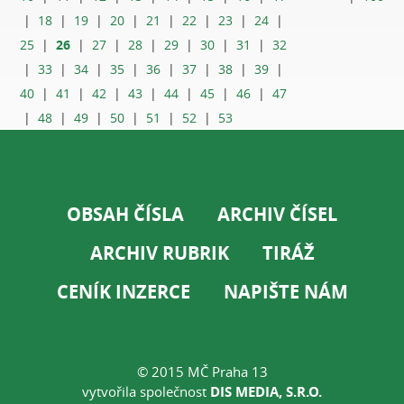
|
18
|
19
|
20
|
21
|
22
|
23
|
24
|
26
25
|
|
27
|
28
|
29
|
30
|
31
|
32
|
33
|
34
|
35
|
36
|
37
|
38
|
39
|
40
|
41
|
42
|
43
|
44
|
45
|
46
|
47
|
48
|
49
|
50
|
51
|
52
|
53
OBSAH ČÍSLA
ARCHIV ČÍSEL
ARCHIV RUBRIK
TIRÁŽ
CENÍK INZERCE
NAPIŠTE NÁM
© 2015 MČ Praha 13
vytvořila společnost
DIS MEDIA, S.R.O.