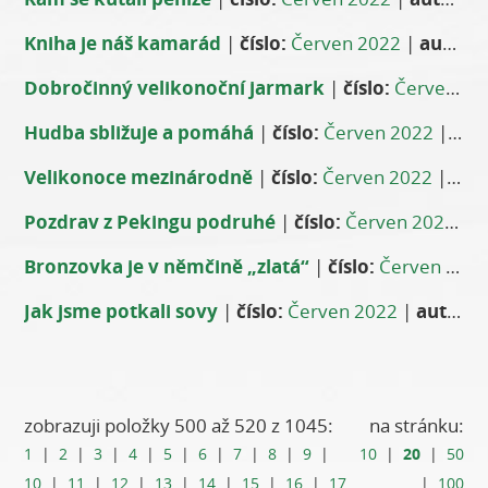
Kniha je náš kamarád
|
číslo:
Červen 2022
|
autor:
L
Dobročinný velikonoční jarmark
|
číslo:
Červen 2022
Hudba sbližuje a pomáhá
|
číslo:
Červen 2022
|
aut
Velikonoce mezinárodně
|
číslo:
Červen 2022
|
aut
Pozdrav z Pekingu podruhé
|
číslo:
Červen 2022
|
a
Bronzovka je v němčině „zlatá“
|
číslo:
Červen 2022
Jak jsme potkali sovy
|
číslo:
Červen 2022
|
autor:
J
zobrazuji položky 500 až 520 z 1045:
na stránku:
20
1
|
2
|
3
|
4
|
5
|
6
|
7
|
8
|
9
|
10
|
|
50
10
|
11
|
12
|
13
|
14
|
15
|
16
|
17
|
100