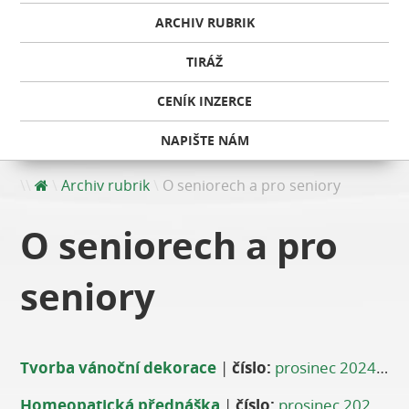
ARCHIV RUBRIK
TIRÁŽ
CENÍK INZERCE
NAPIŠTE NÁM
Archiv rubrik
O seniorech a pro seniory
O seniorech a pro
seniory
Tvorba vánoční dekorace
|
číslo:
prosinec 2024
|
au
Homeopatická přednáška
|
číslo:
prosinec 2024
|
a