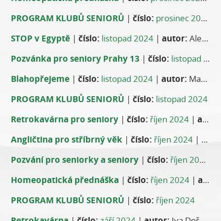
PROGRAM KLUBŮ SENIORŮ
|
číslo:
prosinec 2024
STOP v Egyptě
|
číslo:
listopad 2024
|
autor:
Alena Dušková
Pozvánka pro seniory Prahy 13
|
číslo:
listopad 2024
Blahopřejeme
|
číslo:
listopad 2024
|
autor:
Maria Wohlrabová
PROGRAM KLUBŮ SENIORŮ
|
číslo:
listopad 2024
Retrokavárna pro seniory
|
číslo:
říjen 2024
|
autor:
Angličtina pro stříbrný věk
|
číslo:
říjen 2024
|
auto
Pozvání pro seniorky a seniory
|
číslo:
říjen 2024
|
Homeopatická přednáška
|
číslo:
říjen 2024
|
autor:
PROGRAM KLUBŮ SENIORŮ
|
číslo:
říjen 2024
Retrokavárna
|
číslo:
září 2024
|
autor:
Iva Dořáčková