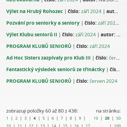
Výlet na Hrubý Rohozec
|
číslo:
září 2024
|
autor:
An
Pozvání pro seniorky a seniory
|
číslo:
září 2024
|
a
Výlet Klubu seniorů II
|
číslo:
září 2024
|
autor:
Maria Wohlrabová
PROGRAM KLUBŮ SENIORŮ
|
číslo:
září 2024
Ad Hoc Sisters zazpívaly pro Klub III
|
číslo:
červen 2024
Fantastický výsledek seniorů ze třináctky
|
číslo:
č
PROGRAM KLUBŮ SENIORŮ
|
číslo:
červen 2024
zobrazuji položky 60 až 80 z 438:
na stránku:
4
20
1
|
2
|
3
|
|
5
|
6
|
7
|
8
|
9
|
10
|
|
50
10
|
11
|
12
|
13
|
14
|
15
|
16
|
17
|
100